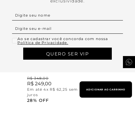
exclusividade.
Ao se cadastrar você concorda com nossa
Política de Privacidade.
QUERO SER VIP
R$
348
,
00
R$
249
,
00
Em até
4
x
R$
62
,
25
sem
ADICIONAR AO CARRINHO
juros
28%
OFF