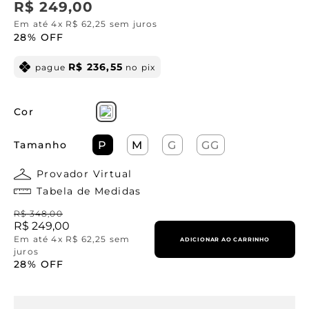
R$
249
,
00
Em até
4
x
R$
62
,
25
sem juros
28%
OFF
R$
236
,
55
pague
no pix
Cor
Tamanho
P
M
G
GG
Provador Virtual
Tabela de Medidas
R$
348
,
00
R$
249
,
00
Em até
4
x
R$
62
,
25
sem
ADICIONAR AO CARRINHO
juros
28%
OFF