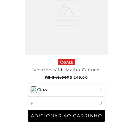
SALE
Vestido Midi Malha Cannes
R$
348
,
00
R$
249
,
00
Cinza
P
ADICIONAR AO CARRINHO