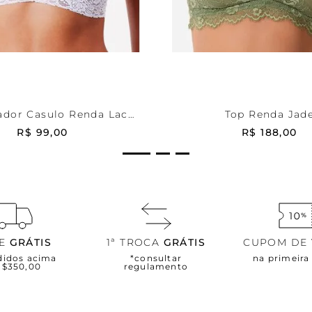
ca
P
Verde
PP
ONAR AO CARRINHO
ADICIONAR AO CA
ador Casulo Renda Lace
Top Renda Jad
Color
R$
99
,
00
R$
188
,
00
TE
GRÁTIS
1ª TROCA
GRÁTIS
CUPOM DE
didos acima
*consultar
na primeir
R$350,00
regulamento