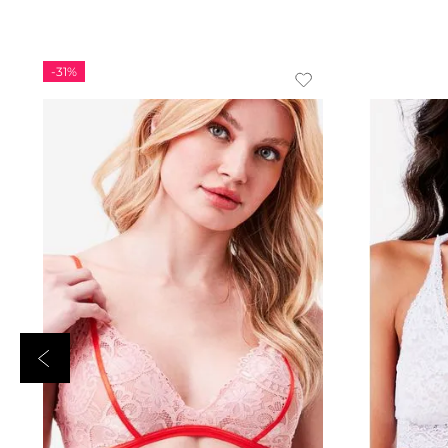
-
31%