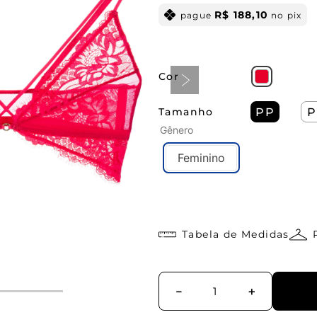
R$
188
,
10
pague
no pix
Cor
Tamanho
PP
P
Gênero
Feminino
Tabela de Medidas
－
＋