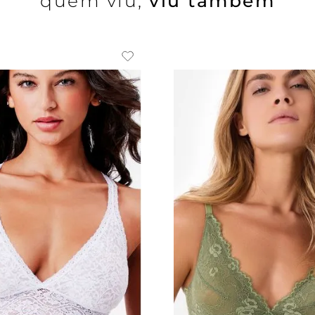
quem viu,
viu também