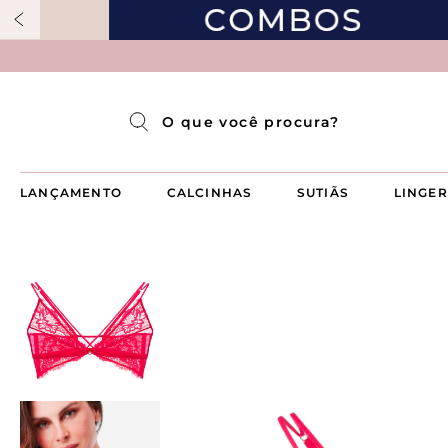
Pijama Longo Americado Aberto Luma
Pijama Capri Aberto
Pijama Longo Luma
Pijama Curto Aberto
O que você procura?
LANÇAMENTO
CALCINHAS
SUTIÃS
LINGER