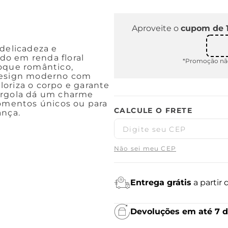
Aproveite o
cupom de 
 delicadeza e
o em renda floral
*Promoção não
toque romântico,
 design moderno com
aloriza o corpo e garante
argola dá um charme
momentos únicos ou para
ança.
Não sei meu CEP
Entrega grátis
a partir
Devoluções em até 7 d