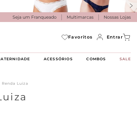
Seja um Franqueado
Multimarcas
Nossas Lojas
Entrar
Favoritos
ATERNIDADE
ACESSÓRIOS
COMBOS
SALE
 Renda Luiza
Luiza