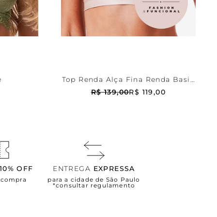
Bege
44
RRINHO
ADICIONAR AO CARRINHO
e
Top Renda Alça Fina Renda Basic
Me
R$
139
,
00
R$
119
,
00
10% OFF
ENTREGA
EXPRESSA
a compra
para a cidade de São Paulo
*consultar regulamento