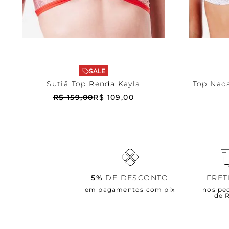
Rosa
PP
Bran
ADICIONAR AO CARRINHO
ADICI
SALE
Sutiã Top Renda Kayla
Top Nad
R$
159
,
00
R$
109
,
00
5%
DE DESCONTO
FRE
em pagamentos com pix
nos pe
de 