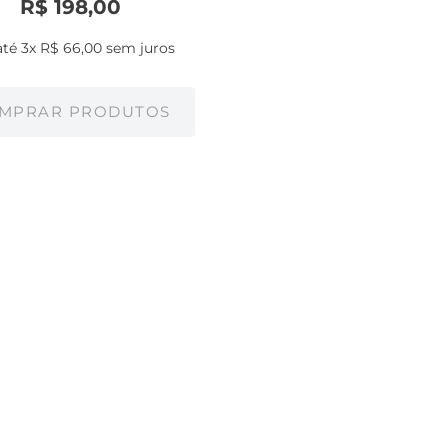
R$
198
,
00
até
3
x
R$
66
,
00
sem juros
MPRAR PRODUTOS