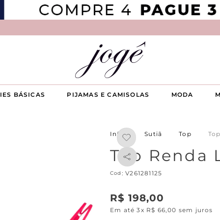
IES BÁSICAS
PIJAMAS E CAMISOLAS
MODA
M
Sutiã
Top
Top
Top Renda 
:
V261281125
R$
198
,
00
Em até
3
x
R$
66
,
00
sem juros