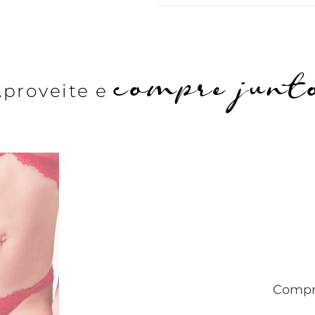
compre junt
Aproveite e
Compre