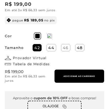
R$
199
,
00
Em até
3
x
R$
66
,
33
sem juros
R$
189
,
05
pague
no pix
Cor
Tamanho
42
44
46
48
Provador Virtual
Tabela de Medidas
R$
199
,
00
Em até
3
x
R$
66
,
33
sem
ADICIONAR AO CARRINHO
juros
Aproveite o
cupom de 10% OFF
e boas compras!
OLAJOGE