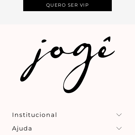
QUERO SER VIP
Institucional
Ajuda
Missão, visão e valores