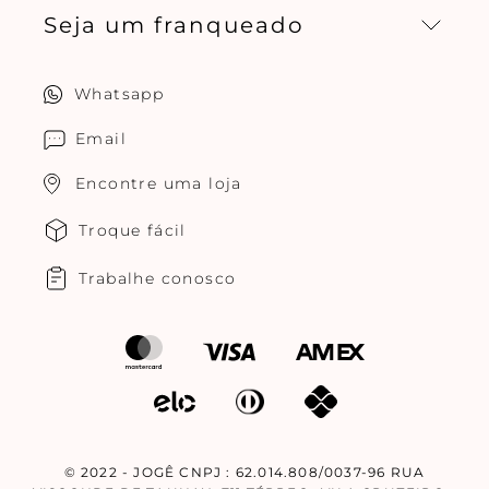
Seja um franqueado
Central de relacionamento
Política de privacidade
Quero ser um franqueado
Whatsapp
Cuidados com o produtos
Multimarcas Jogê
Email
Encontre uma loja
Troque fácil
Trabalhe conosco
© 2022 - JOGÊ CNPJ : 62.014.808/0037-96 RUA