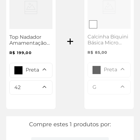
Calcinha Biquini
Top Nadador
Básica Micro
Amamentação
Elástico Comfy
Com Manta
R$
85
,
00
R$
199
,
00
Protetora Comfy
Preta
Preta
G
42
Compre estes 1 produtos por: