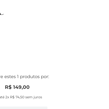
o
 estes 1 produtos por:
R$
149
,
00
até
2
x
R$
74
,
50
sem juros