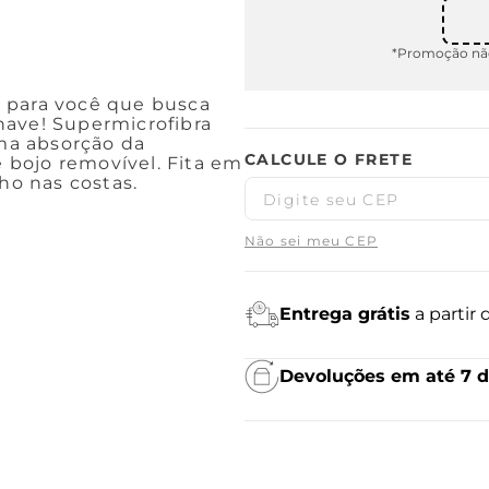
*Promoção não
 para você que busca
have! Supermicrofibra
ma absorção da
e bojo removível. Fita em
ho nas costas.
Não sei meu CEP
Entrega grátis
a partir
Devoluções em até 7 d