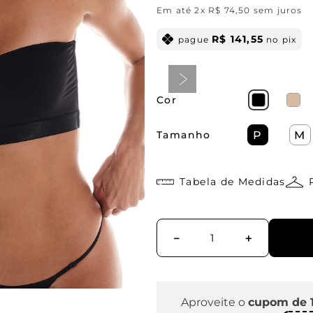
Em até
2
x
R$
74
,
50
sem juros
R$
141
,
55
pague
no pix
Cor
Tamanho
P
M
Tabela de Medidas
－
＋
Aproveite o
cupom de 