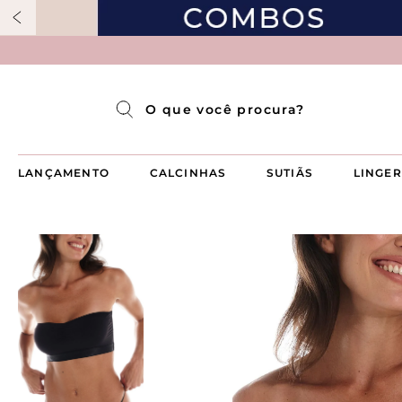
Pijama Longo Americado Aberto Luma
Pijama Capri Aberto
Pijama Longo Luma
Pijama Curto Aberto
O que você procura?
LANÇAMENTO
CALCINHAS
SUTIÃS
LINGER