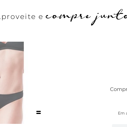
compre junt
Aproveite e
Compre
Em 