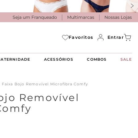
Seja um Franqueado
Multimarcas
Nossas Lojas
Entrar
Favoritos
ATERNIDADE
ACESSÓRIOS
COMBOS
SALE
 Faixa Bojo Removível Microfibra Comfy
ojo Removível
 Comfy