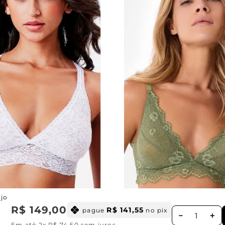
ca
P
Verde
PP
ojo
ONAR AO CARRINHO
ADICIONAR AO CA
R$
149
,
00
R$
141
,
55
pague
no pix
－
＋
Em até
2
x
R$
74
,
50
sem juros