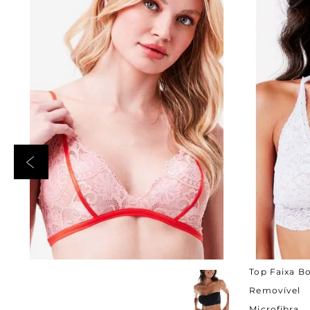
Rosa
PP
Bran
Top Faixa B
ADICIONAR AO CARRINHO
ADICI
Removível
Microfibra