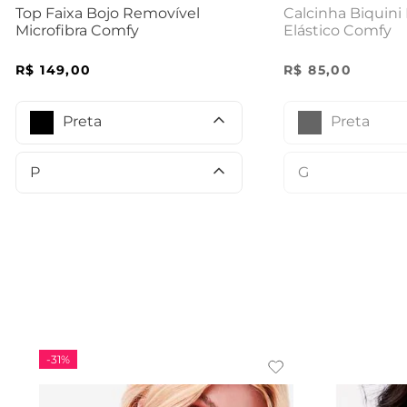
Calcinha Biquini
Top Faixa Bojo Removível
Elástico Comfy
Microfibra Comfy
R$
85
,
00
R$
149
,
00
Preta
Preta
G
P
-
31%