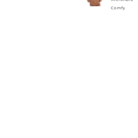
SALE
Comfy
Sutiã Top Renda Kayla
Top Nad
R$
159
,
00
R$
109
,
00
5%
DE DESCONTO
FRE
em pagamentos com pix
nos pe
de 
Dúvidas?
Estamos pront