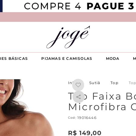
IES BÁSICAS
PIJAMAS E CAMISOLAS
MODA
M
Sutiã
Top
Top
Top Faixa B
Microfibra
:
19016446
R$
149
,
00