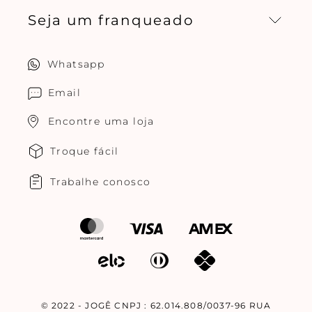
Seja um franqueado
Central de relacionamento
Política de privacidade
Quero ser um franqueado
Whatsapp
Cuidados com o produtos
Multimarcas Jogê
Email
Encontre uma loja
Troque fácil
Trabalhe conosco
© 2022 - JOGÊ CNPJ : 62.014.808/0037-96 RUA