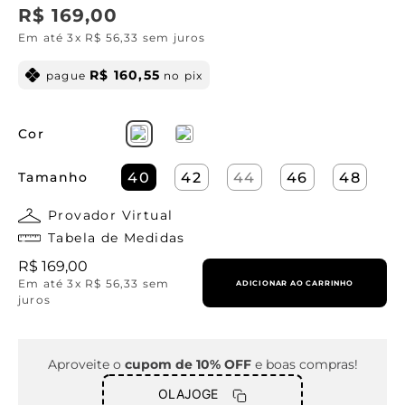
R$
169
,
00
Em até
3
x
R$
56
,
33
sem juros
R$
160
,
55
pague
no pix
Cor
Tamanho
40
42
44
46
48
Provador Virtual
Tabela de Medidas
R$
169
,
00
Em até
3
x
R$
56
,
33
sem
ADICIONAR AO CARRINHO
juros
Aproveite o
cupom de 10% OFF
e boas compras!
OLAJOGE