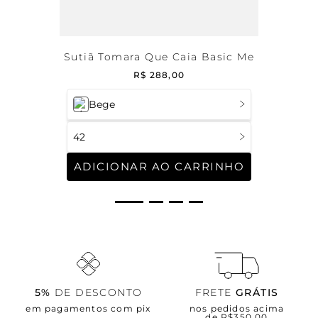
Sutiã Tomara Que Caia Basic Me
R$
288
,
00
Bege
42
ADICIONAR AO CARRINHO
5%
DE DESCONTO
FRETE
GRÁTIS
em pagamentos com pix
nos pedidos acima
de R$350,00