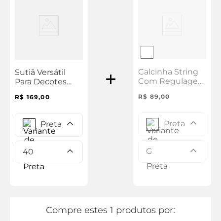
Calcinha String
Sutiã Versátil
Com Regulagem
Para Decotes
Lateral Comfy
Microfibra Comfy
R$
89
,
00
R$
169
,
00
Preta
Preta
G
40
Compre estes 1 produtos por: