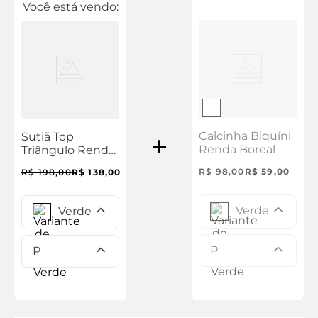
Você está vendo:
Calcinha Biquíni
Sutiã Top
Renda Boreal
Triângulo Renda
Boreal
R$
98
,
00
R$
59
,
00
R$
198
,
00
R$
138
,
00
Verde
Verde
P
P