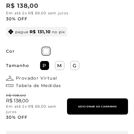
R$
138
,
00
Em até
2
x
R$
69
,
00
sem juros
30%
OFF
R$
131
,
10
pague
no pix
Cor
Tamanho
P
M
G
Provador Virtual
Tabela de Medidas
R$
198
,
00
R$
138
,
00
Em até
2
x
R$
69
,
00
sem
ADICIONAR AO CARRINHO
juros
30%
OFF