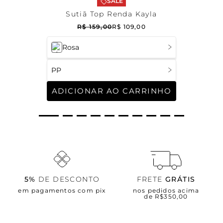
SALE
Sutiã Top Renda Kayla
R$
159
,
00
R$
109
,
00
Rosa
PP
ADICIONAR AO CARRINHO
5%
DE DESCONTO
FRETE
GRÁTIS
em pagamentos com pix
nos pedidos acima
de R$350,00