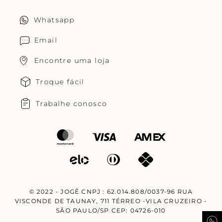
Política de privacidade
Quero ser um franqueado
Whatsapp
Cuidados com o produtos
Multimarcas Jogê
Email
Encontre uma loja
Troque fácil
Trabalhe conosco
© 2022 - JOGÊ CNPJ : 62.014.808/0037-96 RUA
VISCONDE DE TAUNAY, 711 TÉRREO -VILA CRUZEIRO -
SÃO PAULO/SP CEP: 04726-010