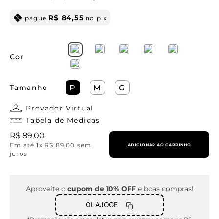
R$
84
,
55
pague
no pix
Cor
Tamanho
P
M
G
Provador Virtual
Tabela de Medidas
R$
89
,
00
Em até
1
x
R$
89
,
00
sem
ADICIONAR AO CARRINHO
juros
Aproveite o
cupom de 10% OFF
e boas compras!
OLAJOGE