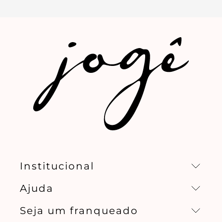
Institucional
Ajuda
Missão, visão e valores
Seja um franqueado
Central de relacionamento