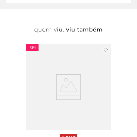
quem viu,
viu também
-
31%