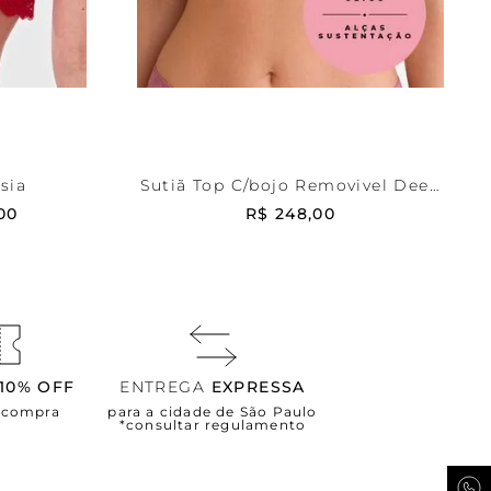
Rose
PP
RRINHO
ADICIONAR AO CARRINHO
sia
Sutiã Top C/bojo Removivel Deep
Skin C
00
R$
248
,
00
10% OFF
ENTREGA
EXPRESSA
a compra
para a cidade de São Paulo
*consultar regulamento