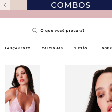
Pijama Longo Americado Aberto Luma
Pijama Capri Aberto
Pijama Longo Luma
Pijama Curto Aberto
O que você procura?
LANÇAMENTO
CALCINHAS
SUTIÃS
LINGER