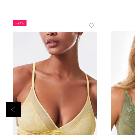
-
37%