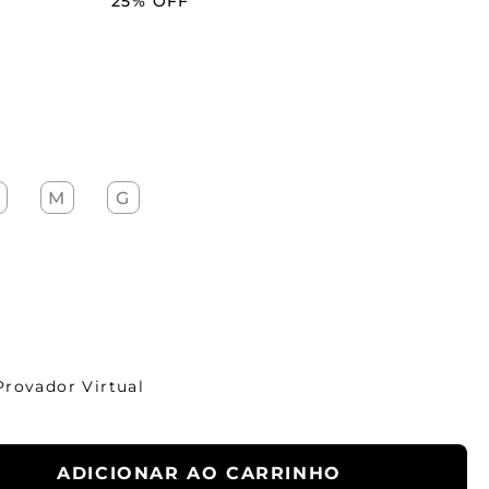
25%
OFF
M
G
Provador Virtual
ADICIONAR AO CARRINHO