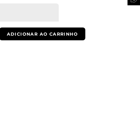
xta, das 9 as 17h.
ADICIONAR AO CARRINHO
ra e receba novidades
QUERO SER VIP
ade.