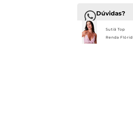
Dúvidas?
Estamos pront
Sutiã Top
Renda Flórid
Seja VIP Jogê!
Ganhe 1