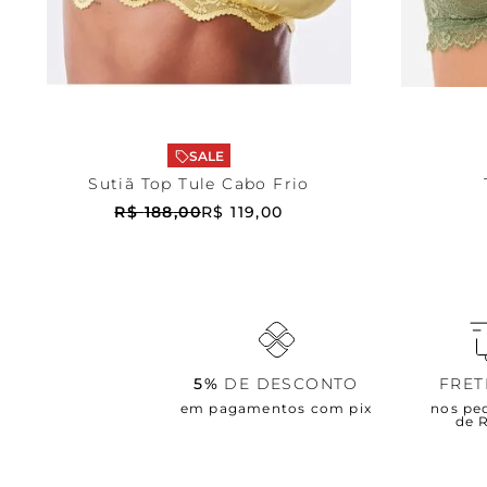
Amarela
40
Verd
ADICIONAR AO CARRINHO
ADICI
SALE
Sutiã Top Tule Cabo Frio
R$
188
,
00
R$
119
,
00
5%
DE DESCONTO
FRE
em pagamentos com pix
nos pe
de 