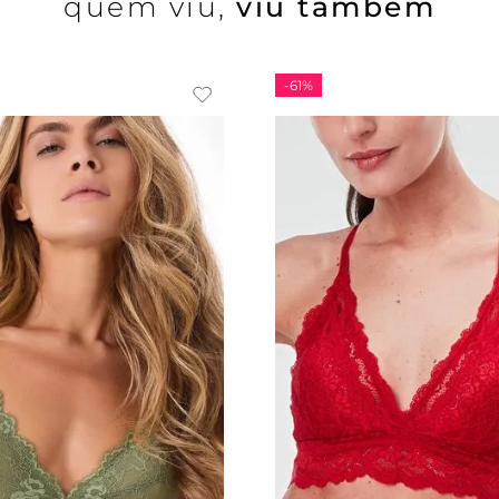
quem viu,
viu também
-
61%