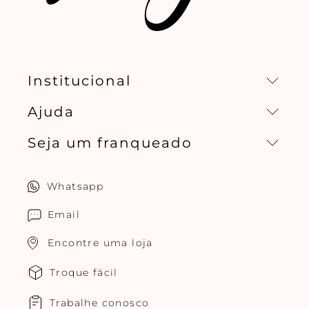
Institucional
Ajuda
Missão, visão e valores
Seja um franqueado
Central de relacionamento
Política de privacidade
Quero ser um franqueado
Whatsapp
Cuidados com o produtos
Multimarcas Jogê
Email
Encontre uma loja
Troque fácil
Trabalhe conosco