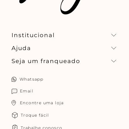
Institucional
Ajuda
Missão, visão e valores
Seja um franqueado
Central de relacionamento
Política de privacidade
Quero ser um franqueado
Whatsapp
Cuidados com o produtos
Multimarcas Jogê
Email
Encontre uma loja
Troque fácil
Trabalhe conosco