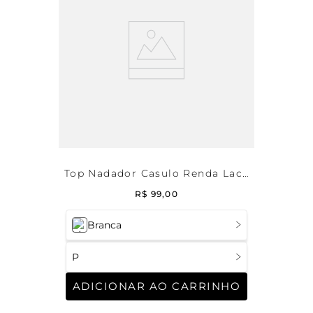
Top Nadador Casulo Renda Lace
Color
R$
99
,
00
Branca
P
ADICIONAR AO CARRINHO