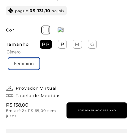
R$
131
,
10
pague
no pix
Cor
Tamanho
PP
P
M
G
Gênero
Feminino
Provador Virtual
Tabela de Medidas
R$
138
,
00
Em até
2
x
R$
69
,
00
sem
ADICIONAR AO CARRINHO
juros