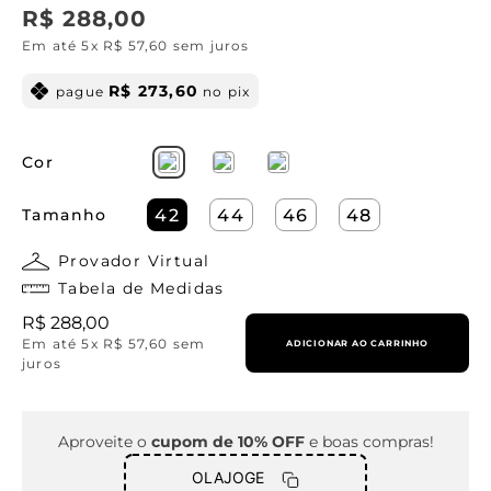
R$
288
,
00
Em até
5
x
R$
57
,
60
sem juros
R$
273
,
60
pague
no pix
Cor
Tamanho
42
44
46
48
Provador Virtual
Tabela de Medidas
R$
288
,
00
Em até
5
x
R$
57
,
60
sem
ADICIONAR AO CARRINHO
juros
Aproveite o
cupom de 10% OFF
e boas compras!
OLAJOGE