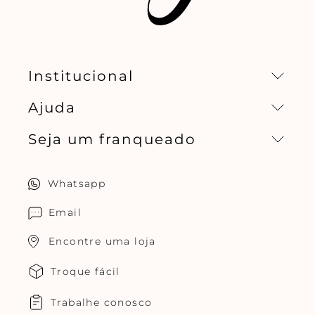
Institucional
Ajuda
Missão, visão e valores
Seja um franqueado
Central de relacionamento
Política de privacidade
Quero ser um franqueado
Whatsapp
Cuidados com o produtos
Multimarcas Jogê
Email
Encontre uma loja
Troque fácil
Trabalhe conosco