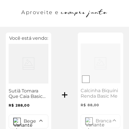
compre junto
Aproveite e
Você está vendo:
Calcinha Biquíni
Sutiã Tomara
Renda Basic Me
Que Caia Basic
Me
R$
88
,
00
R$
288
,
00
Branca
Bege