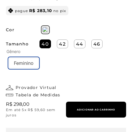
R$
283
,
10
pague
no pix
Cor
Tamanho
40
42
44
46
Gênero
Feminino
Provador Virtual
Tabela de Medidas
R$
298
,
00
Em até
5
x
R$
59
,
60
sem
ADICIONAR AO CARRINHO
juros