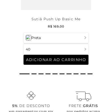
Sutiã Push Up Basic Me
R$
169
,
00
Preta
40
ADICIONAR AO CARRINHO
5%
DE DESCONTO
FRETE
GRÁTIS
em pagamentos com pix
nos pedidos acima