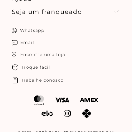
Seja um franqueado
Central de relacionamento
Política de privacidade
Quero ser um franqueado
Whatsapp
Cuidados com o produtos
Multimarcas Jogê
Email
Encontre uma loja
Troque fácil
Trabalhe conosco