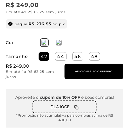
R$
249
,
00
Em até
4
x
R$
62
,
25
sem juros
R$
236
,
55
pague
no pix
Cor
Tamanho
42
44
46
48
R$
249
,
00
Em até
4
x
R$
62
,
25
sem
ADICIONAR AO CARRINHO
juros
Aproveite o
cupom de 10% OFF
e boas compras!
OLAJOGE
*Promoção não acumulativa para compras acima de R$
400,00