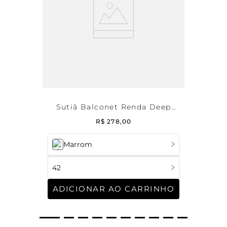
Sutiã Balconet Renda Deep
Brown
R$
278
,
00
Marrom
42
ADICIONAR AO CARRINHO