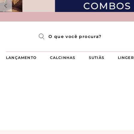
Pijama Longo Americado Aberto Luma
Pijama Capri Aberto
Pijama Longo Luma
Pijama Curto Aberto
O que você procura?
LANÇAMENTO
CALCINHAS
SUTIÃS
LINGER