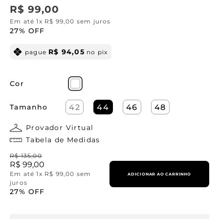
R$
99
,
00
Em até
1
x
R$
99
,
00
sem juros
27%
OFF
R$
94
,
05
pague
no pix
Cor
Tamanho
42
44
46
48
Provador Virtual
Tabela de Medidas
R$
135
,
00
R$
99
,
00
Em até
1
x
R$
99
,
00
sem
ADICIONAR AO CARRINHO
juros
27%
OFF