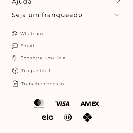
Ajuda
Missão, visão e valores
Seja um franqueado
Central de relacionamento
Política de privacidade
Quero ser um franqueado
Whatsapp
Cuidados com o produtos
Multimarcas Jogê
Email
Encontre uma loja
Troque fácil
Trabalhe conosco