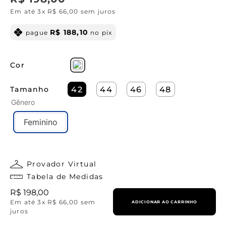
Em até
3
x
R$
66
,
00
sem juros
R$
188
,
10
pague
no pix
Cor
Tamanho
42
44
46
48
Gênero
Feminino
Provador Virtual
Tabela de Medidas
R$
198
,
00
Em até
3
x
R$
66
,
00
sem
ADICIONAR AO CARRINHO
juros