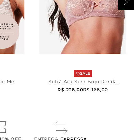
Bege
42
RRINHO
ADICIONAR AO CARRINHO
SALE
sic Me
Sutiã Aro Sem Bojo Renda
Flórida
R$
228
,
00
R$
168
,
00
10% OFF
ENTREGA
EXPRESSA