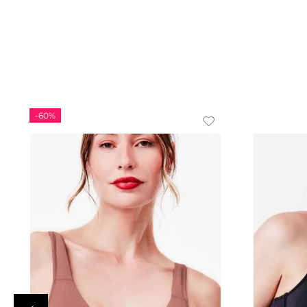
-
60%