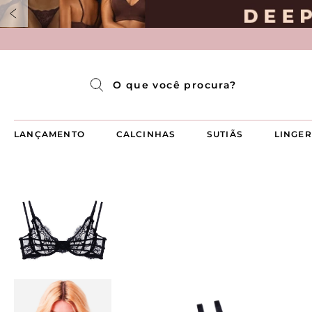
Pijama Longo Americado Aberto Luma
Pijama Capri Aberto
Pijama Longo Luma
Pijama Curto Aberto
O que você procura?
LANÇAMENTO
CALCINHAS
SUTIÃS
LINGER