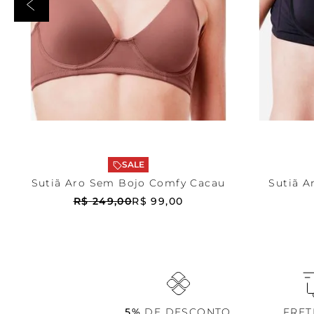
Marrom
42
Preta
ADICIONAR AO CARRINHO
ADICI
SALE
Sutiã Aro Sem Bojo Comfy Cacau
Sutiã A
R$
249
,
00
R$
99
,
00
5%
DE DESCONTO
FRE