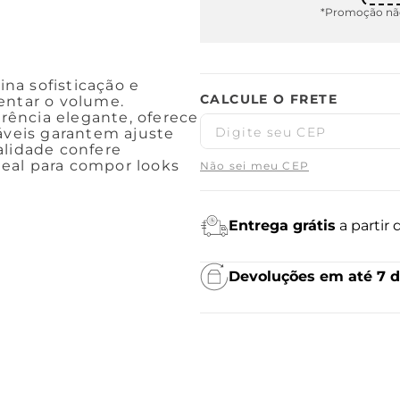
*Promoção não
na sofisticação e
entar o volume.
ência elegante, oferece
láveis garantem ajuste
alidade confere
eal para compor looks
Não sei meu CEP
Entrega grátis
a partir
Devoluções em até 7 d