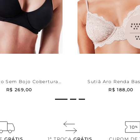
44
Bege
42
ONAR AO CARRINHO
ADICIONAR AO CA
ro Sem Bojo Cobertura
Sutiã Aro Renda Ba
Total Comfy
R$
269
,
00
R$
188
,
00
TE
GRÁTIS
1ª TROCA
GRÁTIS
CUPOM DE