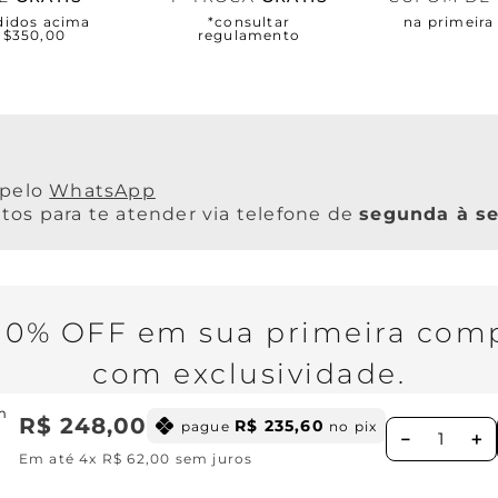
didos acima
*consultar
na primeir
R$350,00
regulamento
WhatsApp
os para te atender via telefone de
segunda à se
0% OFF em sua primeira comp
com exclusividade.
m
R$
248
,
00
R$
235
,
60
pague
no pix
－
＋
Em até
4
x
R$
62
,
00
sem juros