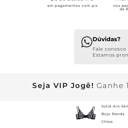
em pagamentos com pix
nos pe
de 
Dúvidas?
Estamos pront
Seja VIP Jogê!
Ganhe 1
Sutiã Aro Se
Bojo Renda
Chloe