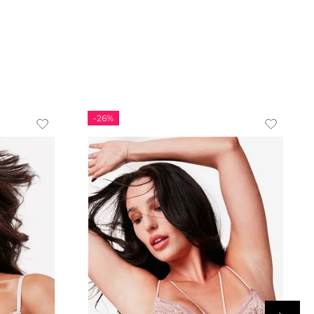
-
26%