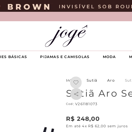
IES BÁSICAS
PIJAMAS E CAMISOLAS
MODA
M
Sutiã
Aro
Sut
Sutiã Aro 
:
V261181073
R$
248
,
00
Em até
4
x
R$
62
,
00
sem juros