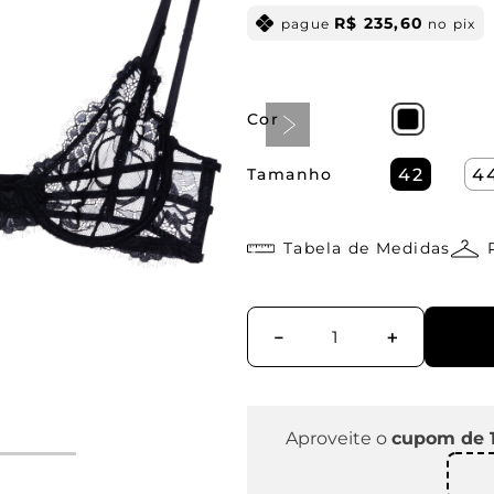
R$
235
,
60
pague
no pix
Cor
Tamanho
42
4
Tabela de Medidas
－
＋
Aproveite o
cupom de 