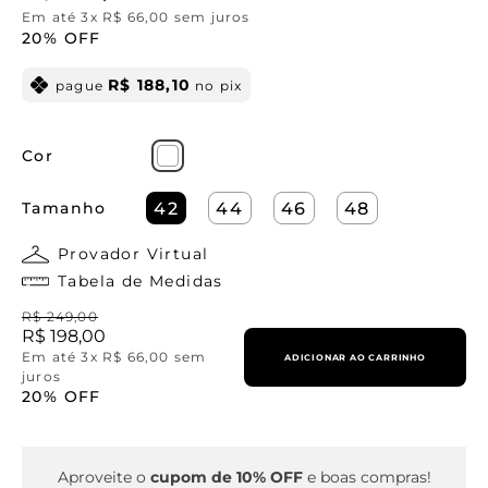
Em até
3
x
R$
66
,
00
sem juros
20%
OFF
R$
188
,
10
pague
no pix
Cor
Tamanho
42
44
46
48
Provador Virtual
Tabela de Medidas
R$
249
,
00
R$
198
,
00
Em até
3
x
R$
66
,
00
sem
ADICIONAR AO CARRINHO
juros
20%
OFF
Aproveite o
cupom de 10% OFF
e boas compras!