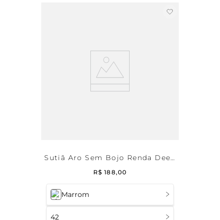
Sutiã Aro Sem Bojo Renda Deep
Brown
R$
188
,
00
Marrom
42