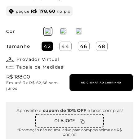
R$
178
,
60
pague
no pix
Cor
Tamanho
42
44
46
48
Provador Virtual
Tabela de Medidas
R$
188
,
00
Em até
3
x
R$
62
,
66
sem
ADICIONAR AO CARRINHO
juros
Aproveite o
cupom de 10% OFF
e boas compras!
OLAJOGE
*Promoção não acumulativa para compras acima de R$
400,00