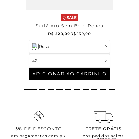
SALE
Sutiã Aro Sem Bojo Renda
Melissa
R$
228
,
00
R$
139
,
00
Rosa
42
ADICIONAR AO CARRINHO
5%
DE DESCONTO
FRETE
GRÁTIS
em pagamentos com pix
nos pedidos acima