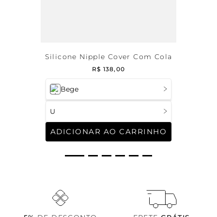
Silicone Nipple Cover Com Cola
R$
138
,
00
Bege
U
ADICIONAR AO CARRINHO