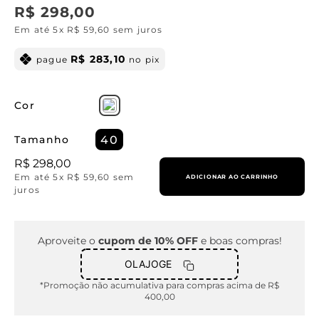
R$
298
,
00
Em até
5
x
R$
59
,
60
sem juros
R$
283
,
10
pague
no pix
Cor
Tamanho
40
R$
298
,
00
Em até
5
x
R$
59
,
60
sem
ADICIONAR AO CARRINHO
juros
Aproveite o
cupom de 10% OFF
e boas compras!
OLAJOGE
*Promoção não acumulativa para compras acima de R$
400,00