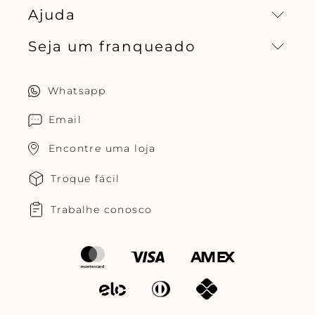
Ajuda
Missão, visão e valores
Seja um franqueado
Central de relacionamento
Política de privacidade
Quero ser um franqueado
Whatsapp
Cuidados com o produtos
Multimarcas Jogê
Email
Encontre uma loja
Troque fácil
Trabalhe conosco