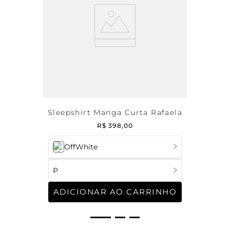
Sleepshirt Manga Curta Rafaela
R$
398
,
00
OffWhite
P
ADICIONAR AO CARRINHO