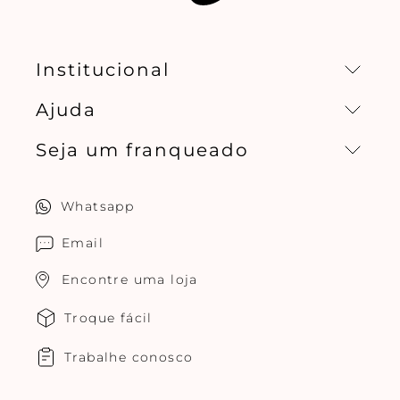
Institucional
Ajuda
Missão, visão e valores
Seja um franqueado
Central de relacionamento
Política de privacidade
Quero ser um franqueado
Whatsapp
Cuidados com o produtos
Multimarcas Jogê
Email
Encontre uma loja
Troque fácil
Trabalhe conosco