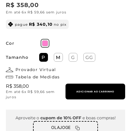
R$
358
,
00
Em até
6
x
R$
59
,
66
sem juros
R$
340
,
10
pague
no pix
Cor
Tamanho
P
M
G
GG
Provador Virtual
Tabela de Medidas
R$
358
,
00
Em até
6
x
R$
59
,
66
sem
ADICIONAR AO CARRINHO
juros
Aproveite o
cupom de 10% OFF
e boas compras!
OLAJOGE