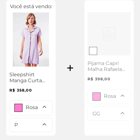
Você está vendo:
Pijama Capri
Malha Rafaela
Sleepshirt
V25
R$
398
,
00
Manga Curta
Malha Rafaela
R$
358
,
00
V25
Rosa
Rosa
GG
P