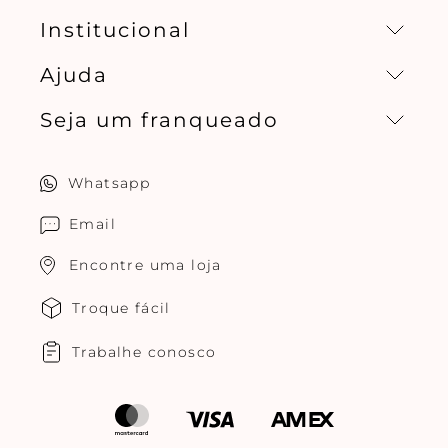
Institucional
Ajuda
Missão, visão e valores
Seja um franqueado
Central de relacionamento
Política de privacidade
Quero ser um franqueado
Whatsapp
Cuidados com o produtos
Multimarcas Jogê
Email
Encontre uma loja
Troque fácil
Trabalhe conosco