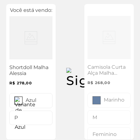
Você está vendo:
Camisola Curta
Shortdoll Malha
Alça Malha
Alessia
Alessia
R$
268
,
00
R$
278
,
00
Marinho
Azul
M
P
Feminino