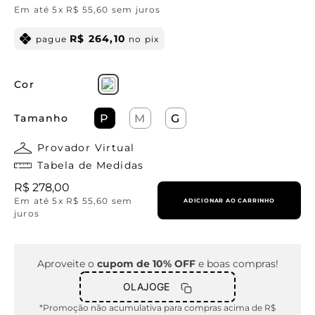
Em até
5
x
R$
55
,
60
sem juros
R$
264
,
10
pague
no pix
Cor
Tamanho
P
M
G
Provador Virtual
Tabela de Medidas
R$
278
,
00
Em até
5
x
R$
55
,
60
sem
ADICIONAR AO CARRINHO
juros
Aproveite o
cupom de 10% OFF
e boas compras!
OLAJOGE
*Promoção não acumulativa para compras acima de R$