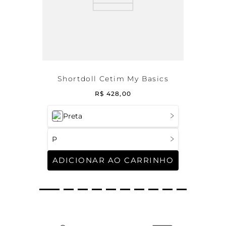
Shortdoll Cetim My Basics
R$
428
,
00
Preta
P
ADICIONAR AO CARRINHO