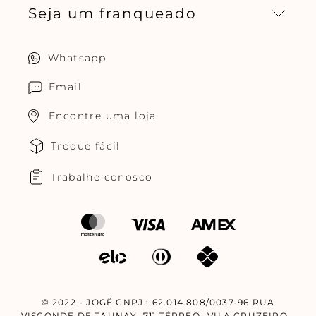
Seja um franqueado
Central de relacionamento
Política de privacidade
Quero ser um franqueado
Whatsapp
Cuidados com o produtos
Multimarcas Jogê
Email
Encontre uma loja
Troque fácil
Trabalhe conosco
© 2022 - JOGÊ CNPJ : 62.014.808/0037-96 RUA
VISCONDE DE TAUNAY, 711 TÉRREO -VILA CRUZEIRO -