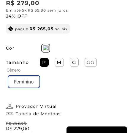
R$
279
,
00
Em até
5
x
R$
55
,
80
sem juros
24%
OFF
R$
265
,
05
pague
no pix
Cor
Tamanho
P
M
G
GG
Gênero
Feminino
Provador Virtual
Tabela de Medidas
R$
368
,
00
R$
279
,
00