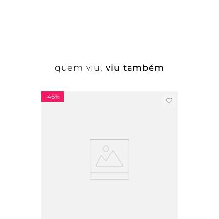
quem viu,
viu também
-
46%