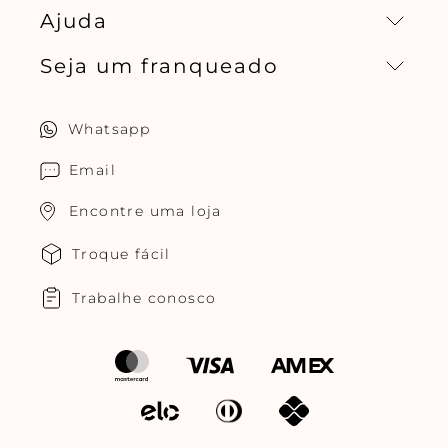
Ajuda
Missão, visão e valores
Seja um franqueado
Central de relacionamento
Política de privacidade
Quero ser um franqueado
Whatsapp
Cuidados com o produtos
Multimarcas Jogê
Email
Encontre uma loja
Troque fácil
Trabalhe conosco