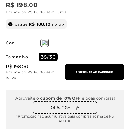
R$
198
,
00
Em até
3
x
R$
66
,
00
sem juros
R$
188
,
10
pague
no pix
Cor
Tamanho
35/36
R$
198
,
00
Em até
3
x
R$
66
,
00
sem
ADICIONAR AO CARRINHO
juros
Aproveite o
cupom de 10% OFF
e boas compras!
OLAJOGE
*Promoção não acumulativa para compras acima de R$
400,00