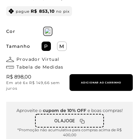
R$
853
,
10
pague
no pix
Cor
Tamanho
P
M
Provador Virtual
Tabela de Medidas
R$
898
,
00
Em até
6
x
R$
149
,
66
sem
ADICIONAR AO CARRINHO
juros
Aproveite o
cupom de 10% OFF
e boas compras!
OLAJOGE
*Promoção não acumulativa para compras acima de R$
400,00