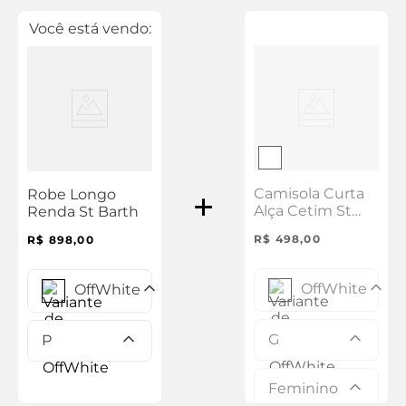
Você está vendo:
Camisola Curta
Robe Longo
Alça Cetim St
Renda St Barth
Barth
R$
498
,
00
R$
898
,
00
OffWhite
OffWhite
G
P
Feminino