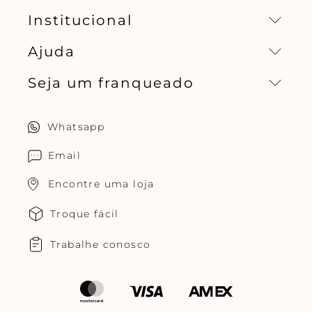
Institucional
Ajuda
Missão, visão e valores
Seja um franqueado
Central de relacionamento
Política de privacidade
Quero ser um franqueado
Whatsapp
Cuidados com o produtos
Multimarcas Jogê
Email
Encontre uma loja
Troque fácil
Trabalhe conosco