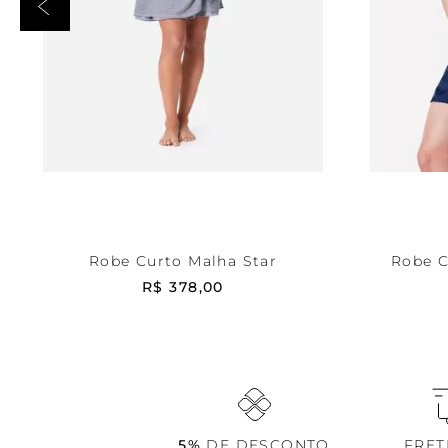
Mescla
P
Azul
ADICIONAR AO CARRINHO
ADICI
Robe Curto Malha Star
Robe C
R$
378
,
00
5%
DE DESCONTO
FRE