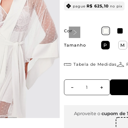
R$
625
,
10
pague
no pix
Cor
Tamanho
P
M
Tabela de Medidas
－
＋
Aproveite o
cupom de 