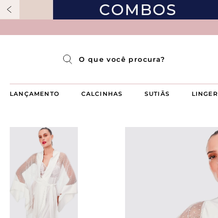
Pijama Longo Americado Aberto Luma
Pijama Capri Aberto
Pijama Longo Luma
Pijama Curto Aberto
O que você procura?
LANÇAMENTO
CALCINHAS
SUTIÃS
LINGER