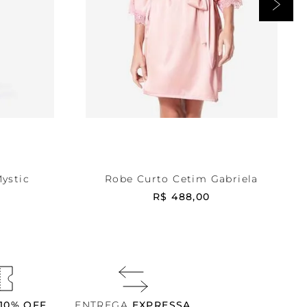
Rose
P
RRINHO
ADICIONAR AO CARRINHO
ystic
Robe Curto Cetim Gabriela
R$
488
,
00
10% OFF
ENTREGA
EXPRESSA