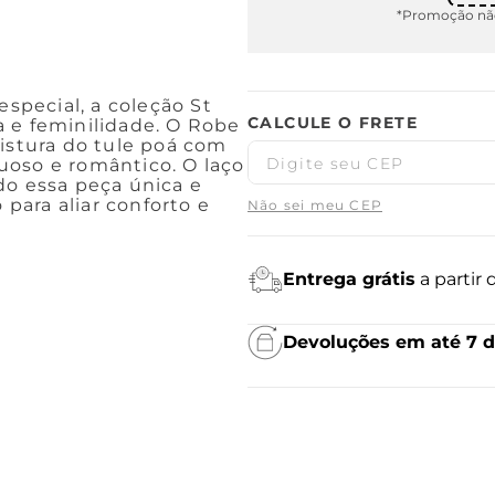
*Promoção não
pecial, a coleção St
 e feminilidade. O Robe
mistura do tule poá com
uoso e romântico. O laço
do essa peça única e
 para aliar conforto e
Não sei meu CEP
Entrega grátis
a partir
Devoluções em até 7 d