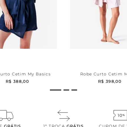
P
Rose
P
ONAR AO CARRINHO
ADICIONAR AO CA
urto Cetim My Basics
Robe Curto Cetim M
R$
388
,
00
R$
398
,
00
TE
GRÁTIS
1ª TROCA
GRÁTIS
CUPOM DE