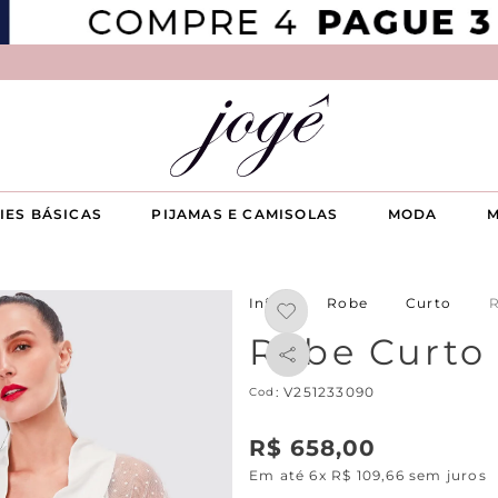
IES BÁSICAS
PIJAMAS E CAMISOLAS
MODA
M
Robe
Curto
R
Robe Curto 
:
V251233090
R$
658
,
00
Em até
6
x
R$
109
,
66
sem juros