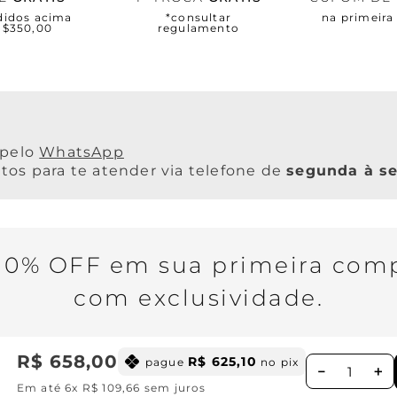
didos acima
*consultar
na primeir
R$350,00
regulamento
WhatsApp
os para te atender via telefone de
segunda à se
0% OFF em sua primeira comp
com exclusividade.
R$
658
,
00
R$
625
,
10
pague
no pix
－
＋
h
Em até
6
x
R$
109
,
66
sem juros