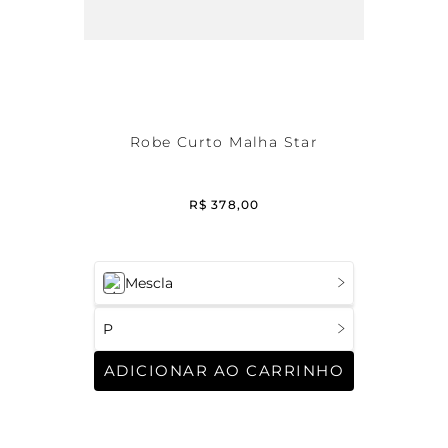
Robe Curto Malha Star
R$
378
,
00
Mescla
P
ADICIONAR AO CARRINHO