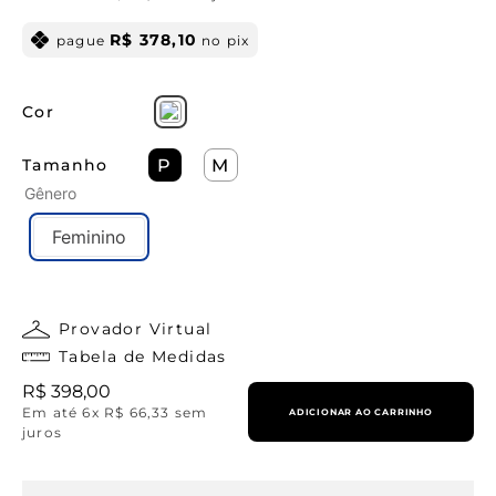
R$
378
,
10
pague
no pix
Cor
Tamanho
P
M
Gênero
Feminino
Provador Virtual
Tabela de Medidas
R$
398
,
00
Em até
6
x
R$
66
,
33
sem
ADICIONAR AO CARRINHO
juros