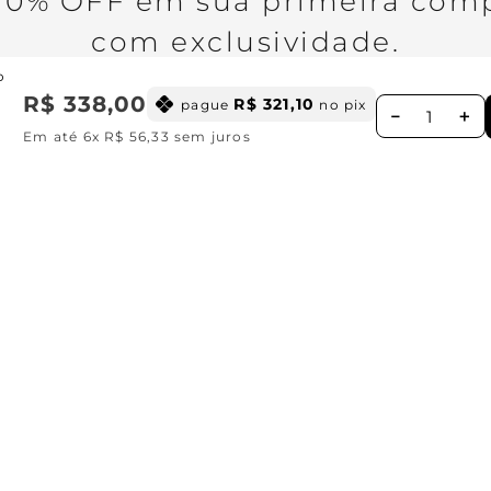
0% OFF em sua primeira comp
com exclusividade.
o
R$
338
,
00
R$
321
,
10
pague
no pix
a
－
＋
Em até
6
x
R$
56
,
33
sem juros
Ao se cadastrar você concorda com nossa
Política de Privacid
Institucional
Missão, visão e valores
Ajuda
Central de relacionamento