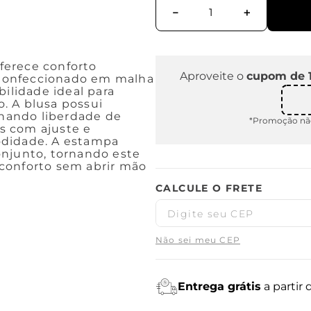
－
＋
ferece conforto
Aproveite o
cupom de 
Confeccionado em malha
bilidade ideal para
. A blusa possui
nando liberdade de
*Promoção não
s com ajuste e
odidade. A estampa
onjunto, tornando este
conforto sem abrir mão
Não sei meu CEP
Entrega grátis
a partir