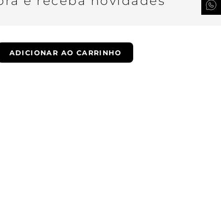
ra e receba novidades
ADICIONAR AO CARRINHO
QUERO SER VIP
ade.
Whatsapp
Email
Encontre uma loja
Troque fácil
Trabalhe conosco