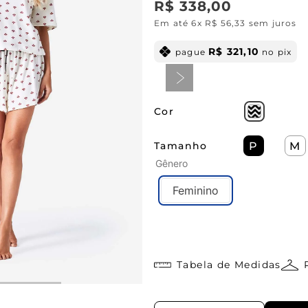
R$
338
,
00
Em até
6
x
R$
56
,
33
sem juros
R$
321
,
10
pague
no pix
Cor
Tamanho
P
M
Gênero
Feminino
Tabela de Medidas