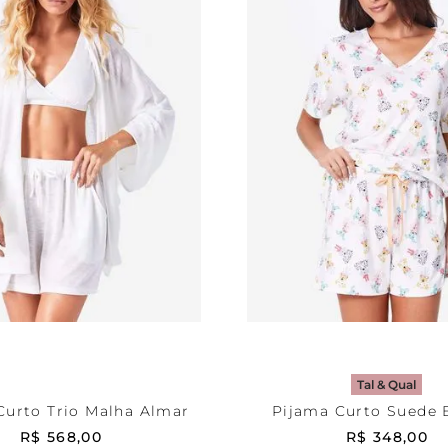
White
M
Estampada
PP
ONAR AO CARRINHO
ADICIONAR AO CA
Tal & Qual
Curto Trio Malha Almar
Pijama Curto Suede 
R$
568
,
00
R$
348
,
00