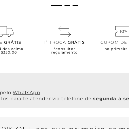
TE
GRÁTIS
1ª TROCA
GRÁTIS
CUPOM DE
didos acima
*consultar
na primeir
R$350,00
regulamento
WhatsApp
os para te atender via telefone de
segunda à se