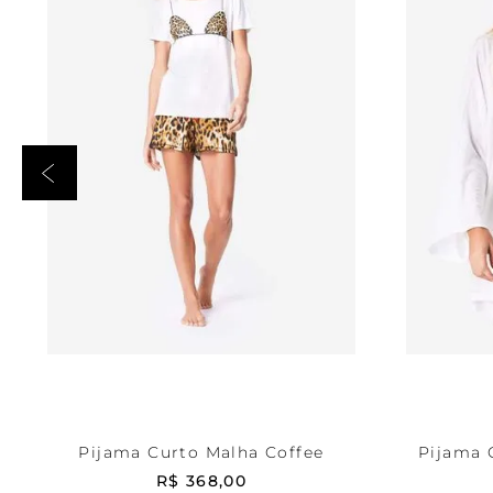
Off 
Estampada
P
ADICIONAR AO CARRINHO
ADICI
Pijama Curto Malha Coffee
Pijama 
R$
368
,
00