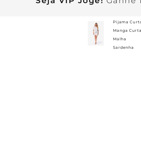
Seja VIP Jogê!
Ganhe 1
Pijama Curt
Manga Curt
Malha
Sardenha