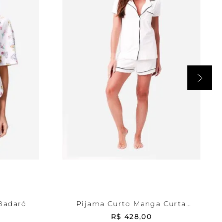
OffWhite
M
RRINHO
ADICIONAR AO CARRINHO
Badaró
Pijama Curto Manga Curta
Aberto Malha Rafaela
R$
428
,
00