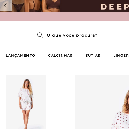
Pijama Longo Americado Aberto Luma
Pijama Capri Aberto
Pijama Longo Luma
Pijama Curto Aberto
O que você procura?
LANÇAMENTO
CALCINHAS
SUTIÃS
LINGER