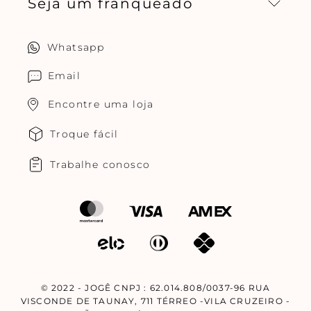
Seja um franqueado
Central de relacionamento
Política de privacidade
Quero ser um franqueado
Whatsapp
Cuidados com o produtos
Multimarcas Jogê
Email
Encontre uma loja
Troque fácil
Trabalhe conosco
© 2022 - JOGÊ CNPJ : 62.014.808/0037-96 RUA
VISCONDE DE TAUNAY, 711 TÉRREO -VILA CRUZEIRO -