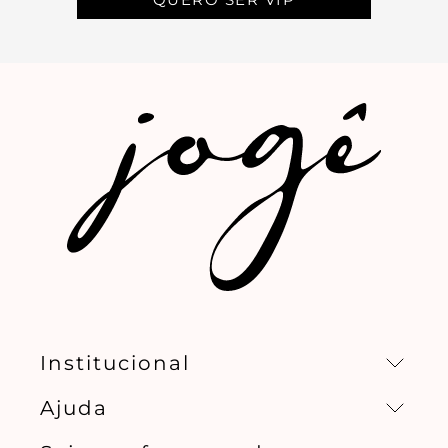
Institucional
Ajuda
Missão, visão e valores