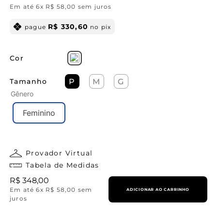
Em até
6
x
R$
58
,
00
sem juros
R$
330
,
60
pague
no pix
Cor
Tamanho
P
M
G
Gênero
Feminino
Provador Virtual
Tabela de Medidas
R$
348
,
00
Em até
6
x
R$
58
,
00
sem
ADICIONAR AO CARRINHO
juros