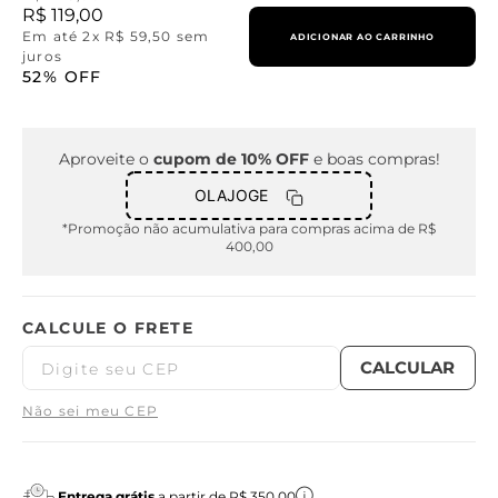
R$
119
,
00
Em até
2
x
R$
59
,
50
sem
ADICIONAR AO CARRINHO
juros
52%
OFF
Aproveite o
cupom de 10% OFF
e boas compras!
OLAJOGE
*Promoção não acumulativa para compras acima de R$
400,00
Não sei meu CEP
Entrega grátis
a partir de R$ 350,00