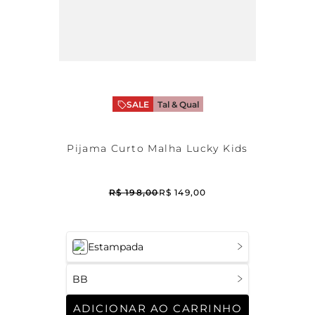
SALE
Tal & Qual
Pijama Curto Malha Lucky Kids
R$
198
,
00
R$
149
,
00
Estampada
BB
ADICIONAR AO CARRINHO