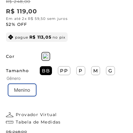
R$
248
,
00
R$
119
,
00
Em até
2
x
R$
59
,
50
sem juros
52%
OFF
R$
113
,
05
pague
no pix
Cor
Tamanho
BB
PP
P
M
G
Gênero
Menino
Provador Virtual
Tabela de Medidas
R$
248
,
00