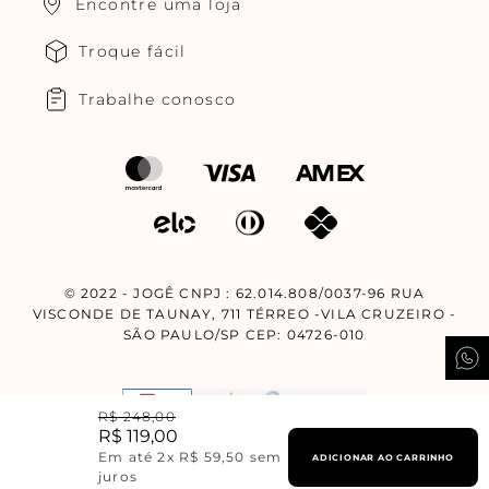
Encontre uma loja
Troque fácil
Trabalhe conosco
© 2022 - JOGÊ CNPJ : 62.014.808/0037-96 RUA
VISCONDE DE TAUNAY, 711 TÉRREO -VILA CRUZEIRO -
SÃO PAULO/SP CEP: 04726-010
R$
248
,
00
R$
119
,
00
Em até
2
x
R$
59
,
50
sem
ADICIONAR AO CARRINHO
Design By
Corebiz.
juros