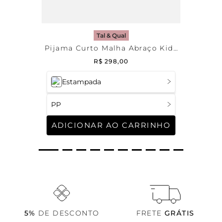
Tal & Qual
Pijama Curto Malha Abraço Kids
Masculino
R$
298
,
00
Estampada
PP
ADICIONAR AO CARRINHO
5%
DE DESCONTO
FRETE
GRÁTIS