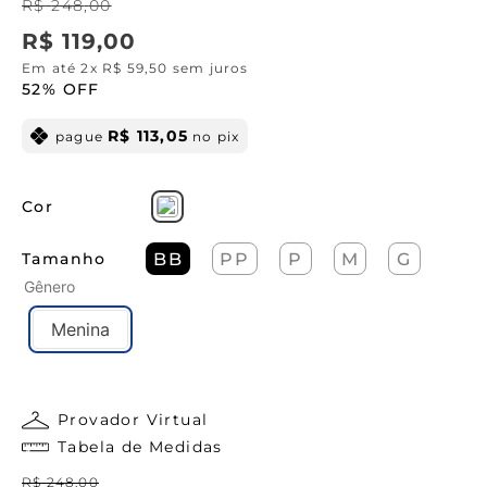
R$
248
,
00
R$
119
,
00
Em até
2
x
R$
59
,
50
sem juros
52%
OFF
R$
113
,
05
pague
no pix
Cor
Tamanho
BB
PP
P
M
G
Gênero
Menina
Provador Virtual
Tabela de Medidas
R$
248
,
00