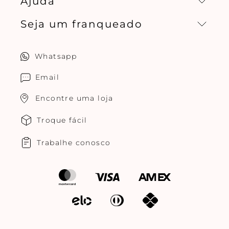
Ajuda
Missão, visão e valores
Seja um franqueado
Central de relacionamento
Política de privacidade
Quero ser um franqueado
Whatsapp
Cuidados com o produtos
Multimarcas Jogê
Email
Encontre uma loja
Troque fácil
Trabalhe conosco