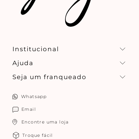
Institucional
Ajuda
Missão, visão e valores
Seja um franqueado
Central de relacionamento
Política de privacidade
Quero ser um franqueado
Whatsapp
Cuidados com o produtos
Multimarcas Jogê
Email
Encontre uma loja
Troque fácil