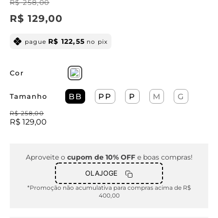
R$
258
,
00
R$
129
,
00
R$
122
,
55
pague
no pix
Cor
Tamanho
BB
PP
P
M
G
R$
258
,
00
R$
129
,
00
Aproveite o
cupom de 10% OFF
e boas compras!
OLAJOGE
*Promoção não acumulativa para compras acima de R$
400,00