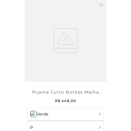
Pijama Curto Botões Malha
Anarruga Bahia
R$
448
,
00
Verde
P