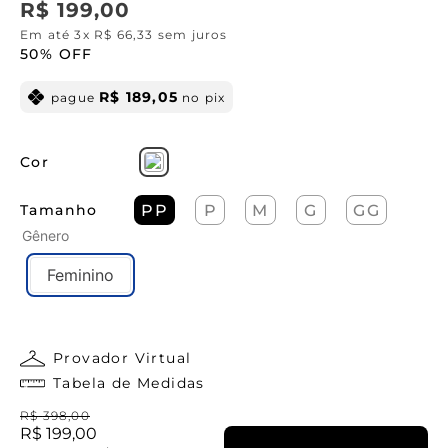
R$
199
,
00
Em até
3
x
R$
66
,
33
sem juros
50%
OFF
R$
189
,
05
pague
no pix
Cor
Tamanho
PP
P
M
G
GG
Gênero
Feminino
Provador Virtual
Tabela de Medidas
R$
398
,
00
R$
199
,
00