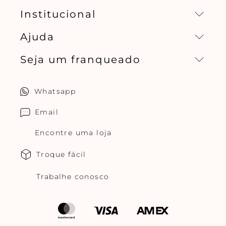
Institucional
Ajuda
Missão, visão e valores
Seja um franqueado
Central de relacionamento
Política de privacidade
Quero ser um franqueado
Whatsapp
Cuidados com o produtos
Multimarcas Jogê
Email
Encontre uma loja
Troque fácil
Trabalhe conosco