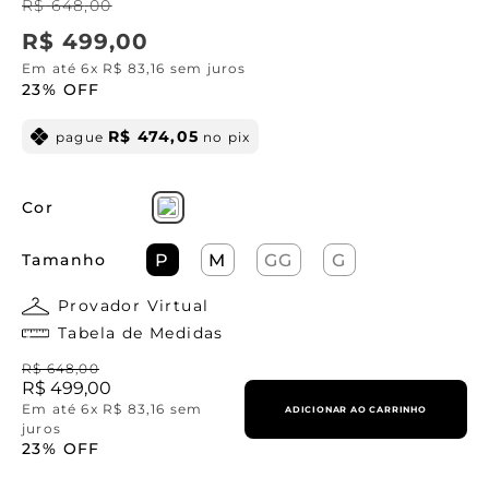
R$
648
,
00
R$
499
,
00
Em até
6
x
R$
83
,
16
sem juros
23%
OFF
R$
474
,
05
pague
no pix
Cor
Tamanho
P
M
GG
G
Provador Virtual
Tabela de Medidas
R$
648
,
00
R$
499
,
00
Em até
6
x
R$
83
,
16
sem
ADICIONAR AO CARRINHO
juros
23%
OFF