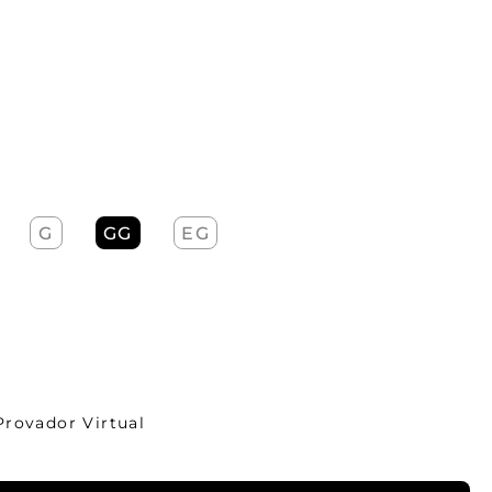
G
GG
EG
Provador Virtual