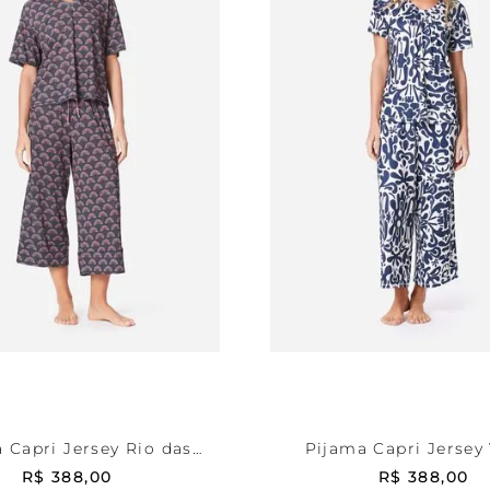
mpada
GG
Estampada
GG
ONAR AO CARRINHO
ADICIONAR AO CA
 Capri Jersey Rio das
Pijama Capri Jersey
Ondas
R$
388
,
00
R$
388
,
00