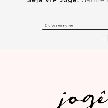
Seja VIP Jogê!
Ganhe 1