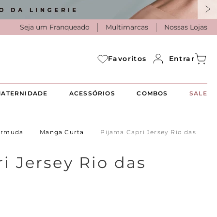
Seja um Franqueado
Multimarcas
Nossas Lojas
Entrar
Favoritos
ATERNIDADE
ACESSÓRIOS
COMBOS
SALE
ermuda
Manga Curta
Pijama Capri Jersey Rio das
i Jersey Rio das