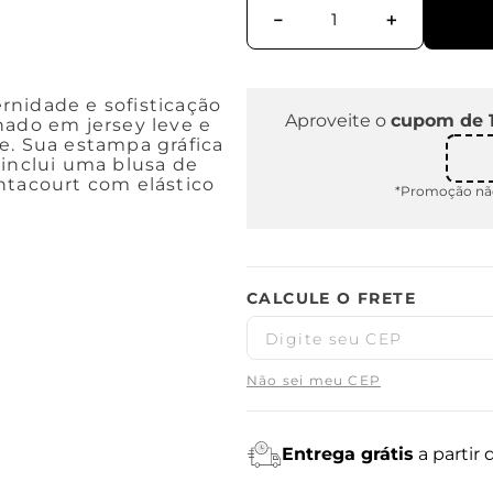
－
＋
rnidade e sofisticação
Aproveite o
cupom de 
nado em jersey leve e
e. Sua estampa gráfica
 inclui uma blusa de
ntacourt com elástico
*Promoção não
Não sei meu CEP
Entrega grátis
a partir