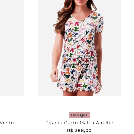
Estampada
P
RRINHO
ADICIONAR AO CARRINHO
Tal & Qual
 Vento
Pijama Curto Malha Amelie
R$
388
,
00