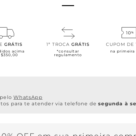
TE
GRÁTIS
1ª TROCA
GRÁTIS
CUPOM DE
didos acima
*consultar
na primeir
R$350,00
regulamento
WhatsApp
os para te atender via telefone de
segunda à se