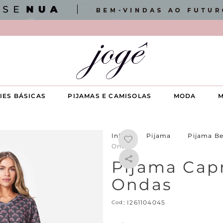
IES BÁSICAS
PIJAMAS E CAMISOLAS
MODA
M
Pijama
Pijama B
Ondas
Pijama Capr
Ondas
:
I261104045