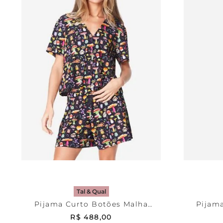
Estampada
M
Esta
ADICIONAR AO CARRINHO
ADICI
Tal & Qual
Pijama Curto Botões Malha
Pijama
Floresta
R$
488
,
00