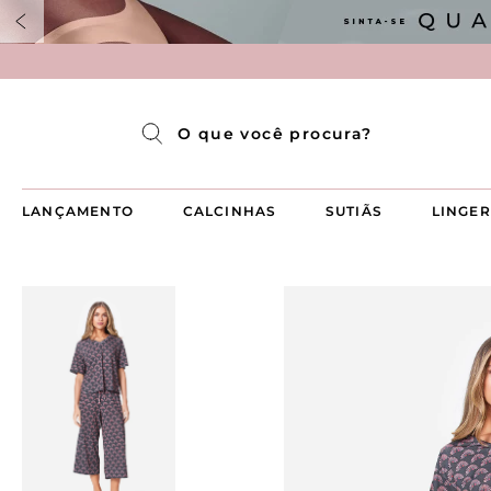
Pijama Longo Americado Aberto Luma
Pijama Capri Aberto
Pijama Longo Luma
Pijama Curto Aberto
O que você procura?
LANÇAMENTO
CALCINHAS
SUTIÃS
LINGER