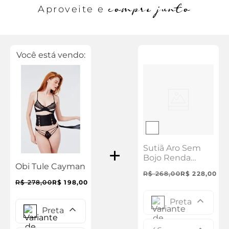
compre junto
Aproveite e
Você está vendo:
Sutiã Aro Sem
Bojo Renda
Obi Tule Cayman
Cayman
R$
268
,
00
R$
228
,
00
R$
278
,
00
R$
198
,
00
Preta
Preta