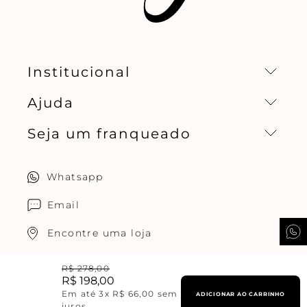
Institucional
Ajuda
Missão, visão e valores
Seja um franqueado
Central de relacionamento
Política de privacidade
Quero ser um franqueado
Whatsapp
Cuidados com o produtos
Multimarcas Jogê
Email
Encontre uma loja
Troque fácil
R$
278
,
00
R$
198
,
00
Trabalhe conosco
Em até
3
x
R$
66
,
00
sem
ADICIONAR AO CARRINHO
juros