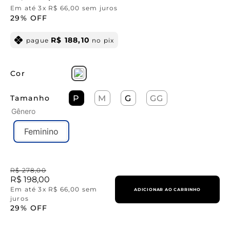
Em até
3
x
R$
66
,
00
sem juros
29%
OFF
R$
188
,
10
pague
no pix
Cor
Tamanho
P
M
G
GG
Gênero
Feminino
R$
278
,
00
R$
198
,
00
Em até
3
x
R$
66
,
00
sem
ADICIONAR AO CARRINHO
juros
29%
OFF