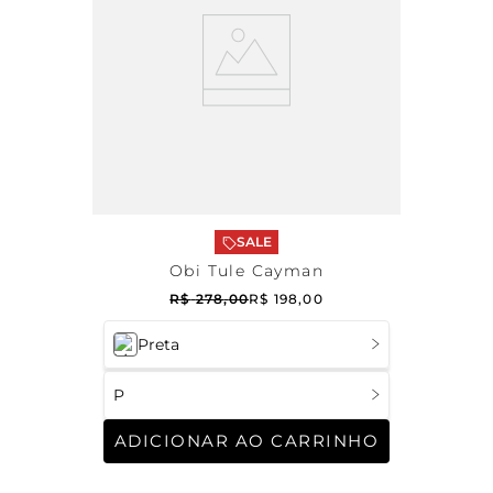
SALE
Obi Tule Cayman
R$
278
,
00
R$
198
,
00
Preta
P
ADICIONAR AO CARRINHO