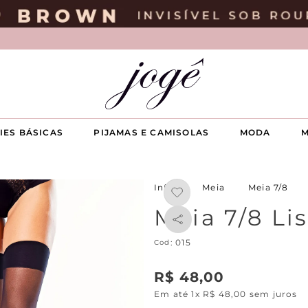
IES BÁSICAS
PIJAMAS E CAMISOLAS
MODA
M
Meia
Meia 7/8
Meia 7/8 Li
:
015
R$
48
,
00
Em até
1
x
R$
48
,
00
sem juros