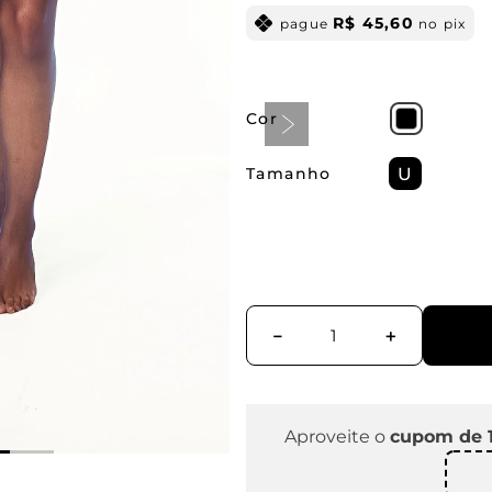
R$
45
,
60
pague
no pix
Cor
Tamanho
U
－
＋
Aproveite o
cupom de 