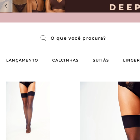
Pijama Longo Americado Aberto Luma
Pijama Capri Aberto
Pijama Longo Luma
Pijama Curto Aberto
O que você procura?
LANÇAMENTO
CALCINHAS
SUTIÃS
LINGER