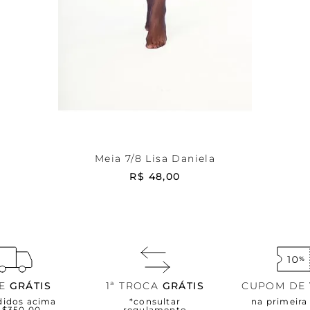
Preta
U
ADICIONAR AO CARRINHO
Meia 7/8 Lisa Daniela
R$
48
,
00
TE
GRÁTIS
1ª TROCA
GRÁTIS
CUPOM DE
didos acima
*consultar
na primeir
R$350,00
regulamento