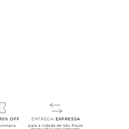
10% OFF
ENTREGA
EXPRESSA
a compra
para a cidade de São Paulo
*consultar regulamento