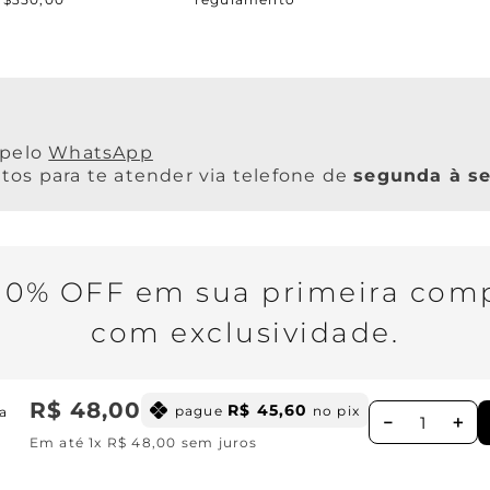
WhatsApp
os para te atender via telefone de
segunda à se
0% OFF em sua primeira comp
com exclusividade.
R$
48
,
00
R$
45
,
60
pague
no pix
a
－
＋
Em até
1
x
R$
48
,
00
sem juros
Ao se cadastrar você concorda com nossa
Política de Privacid