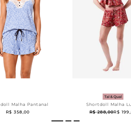
P
Estampada
P
ONAR AO CARRINHO
ADICIONAR AO CA
Tal & Qual
doll Malha Pantanal
Shortdoll Malha L
R$
358
,
00
R$
288
,
00
R$
199
,