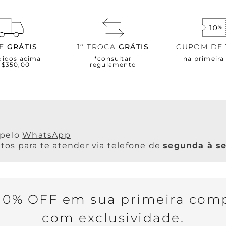
TE
GRÁTIS
1ª TROCA
GRÁTIS
CUPOM DE
didos acima
*consultar
na primeir
R$350,00
regulamento
WhatsApp
os para te atender via telefone de
segunda à se
0% OFF em sua primeira comp
com exclusividade.