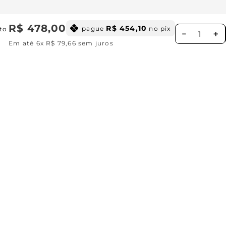
R$
478
,
00
R$
454
,
10
pague
no pix
to
－
＋
c
Em até
6
x
R$
79
,
66
sem juros
Ao se cadastrar você concorda com nossa
Política de Privacid
Institucional
Missão, visão e valores
Ajuda
Central de relacionamento
Política de privacidade
Cuidados com o produtos