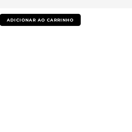
QUERO SER VIP
ADICIONAR AO CARRINHO
ade.
Whatsapp
Email
Encontre uma loja
Troque fácil
Trabalhe conosco
© 2022 - JOGÊ