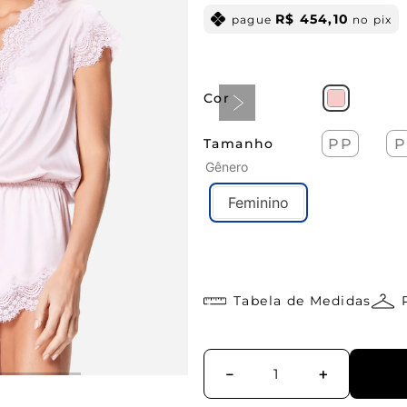
R$
454
,
10
pague
no pix
Cor
Tamanho
PP
P
Gênero
Feminino
Tabela de Medidas
－
＋