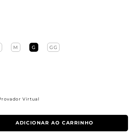
M
G
GG
Provador Virtual
ADICIONAR AO CARRINHO