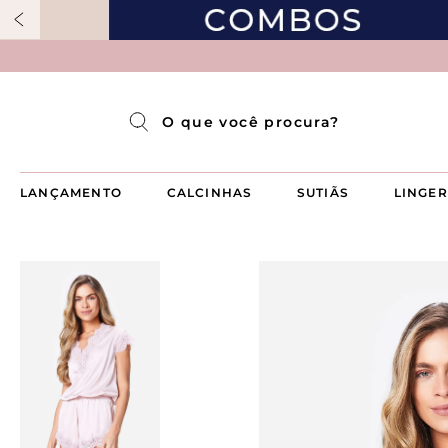
Pijama Longo Americado Aberto Luma
Pijama Capri Aberto
Pijama Longo Luma
Pijama Curto Aberto
O que você procura?
LANÇAMENTO
CALCINHAS
SUTIÃS
LINGER