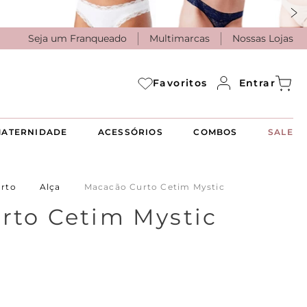
Seja um Franqueado
Multimarcas
Nossas Lojas
Entrar
Favoritos
ATERNIDADE
ACESSÓRIOS
COMBOS
SALE
urto
Alça
Macacão Curto Cetim Mystic
rto Cetim Mystic