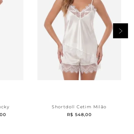
Off White
PP
RRINHO
ADICIONAR AO CARRINHO
ucky
Shortdoll Cetim Milão
00
R$
548
,
00