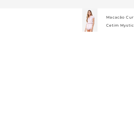
Macacão Cur
Cetim Mysti