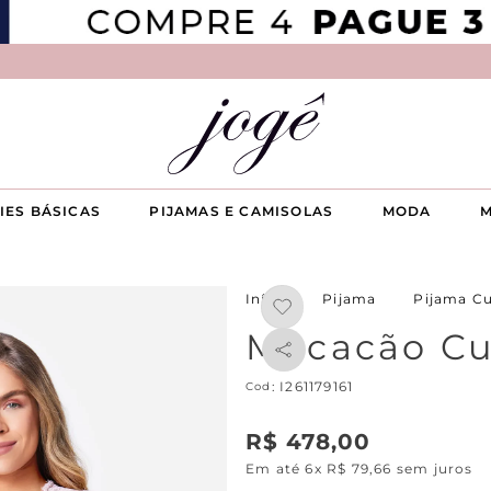
IES BÁSICAS
PIJAMAS E CAMISOLAS
MODA
M
Pijama
Pijama C
Macacão Cu
:
I261179161
R$
478
,
00
Em até
6
x
R$
79
,
66
sem juros