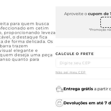
Aproveite o
cupom de 
feita para quem busca
onfeccionado em cetim
*Promoção não
io, proporcionando leveza
ável, o destaque fica
eta de forma delicada. Os
barra trazem
visual elegante e
ra quem deseja uma peça
canso quanto para
Não sei meu CEP
Entrega grátis
a partir
Devoluções em até 7 d