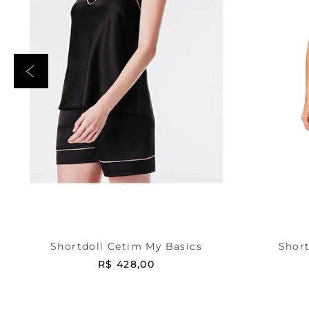
Preta
P
Azul
ADICIONAR AO CARRINHO
ADICI
Shortdoll Cetim My Basics
Short
R$
428
,
00