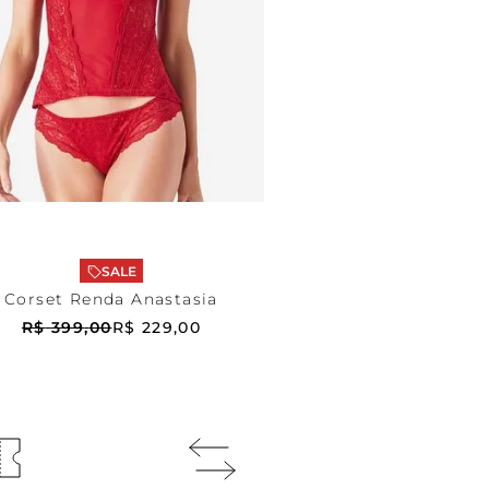
Vermelho
42
DICIONAR AO CARRINHO
SALE
Corset Renda Anastasia
R$
399
,
00
R$
229
,
00