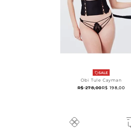
Preta
P
ADICIONAR AO CARRIN
SALE
Obi Tule Cayman
R$
278
,
00
R$
198
,
00