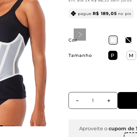
Em até
3
x
R$
66
,
33
sem juros
R$
189
,
05
pague
no pix
Cor
Tamanho
P
M
－
＋
Aproveite o
cupom de 