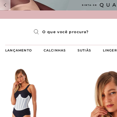
Pijama Longo Americado Aberto Luma
Pijama Capri Aberto
Pijama Longo Luma
Pijama Curto Aberto
O que você procura?
LANÇAMENTO
CALCINHAS
SUTIÃS
LINGER