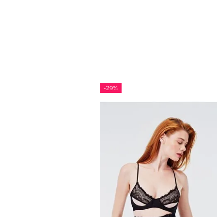
-
29%