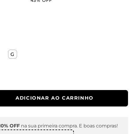
43%
OFF
G
ADICIONAR AO CARRINHO
10% OFF
na sua primeira compra. E boas compras!