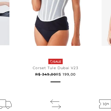
OffWhite
P
HO
ADICIONAR AO CARRINHO
A
SALE
Corset Tule Dubai V23
R$
349
,
00
R$
199
,
00