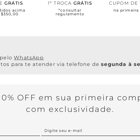
TE
GRÁTIS
1ª TROCA
GRÁTIS
CUPOM DE
didos acima
*consultar
na primeir
R$350,00
regulamento
WhatsApp
os para te atender via telefone de
segunda à se
0% OFF em sua primeira comp
com exclusividade.