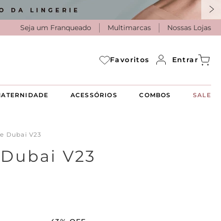
Seja um Franqueado
Multimarcas
Nossas Lojas
Entrar
Favoritos
ATERNIDADE
ACESSÓRIOS
COMBOS
SALE
le Dubai V23
 Dubai V23