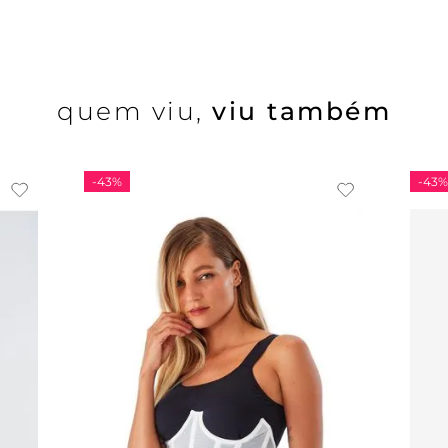
quem viu,
viu também
-
43%
-
43%