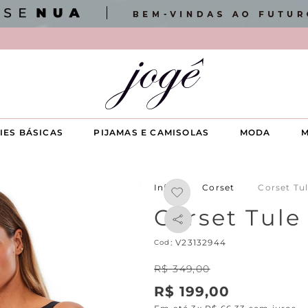
IES BÁSICAS
PIJAMAS E CAMISOLAS
MODA
M
Corset
Corset Tu
Corset Tule
:
V23132944
R$
349
,
00
R$
199
,
00