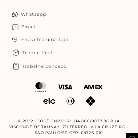
Política de privacidade
Quero ser um franqueado
Whatsapp
Cuidados com o produtos
Multimarcas Jogê
Email
Encontre uma loja
Troque fácil
Trabalhe conosco
© 2022 - JOGÊ CNPJ : 62.014.808/0037-96 RUA
VISCONDE DE TAUNAY, 711 TÉRREO -VILA CRUZEIRO -
SÃO PAULO/SP CEP: 04726-010