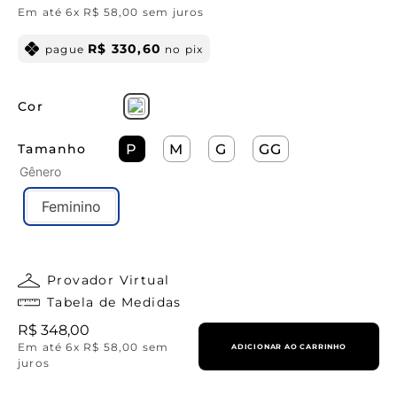
Em até
6
x
R$
58
,
00
sem juros
R$
330
,
60
pague
no pix
Cor
Tamanho
P
M
G
GG
Gênero
Feminino
Provador Virtual
Tabela de Medidas
R$
348
,
00
Em até
6
x
R$
58
,
00
sem
ADICIONAR AO CARRINHO
juros