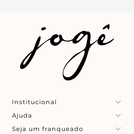
Institucional
Ajuda
Missão, visão e valores
Seja um franqueado
Central de relacionamento