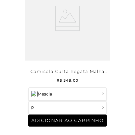
Camisola Curta Regata Malha
Star
R$
348
,
00
Mescla
P
ADICIONAR AO CARRINHO