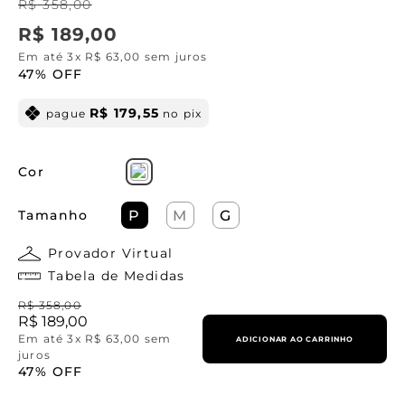
R$
358
,
00
R$
189
,
00
Em até
3
x
R$
63
,
00
sem juros
47%
OFF
R$
179
,
55
pague
no pix
Cor
Tamanho
P
M
G
Provador Virtual
Tabela de Medidas
R$
358
,
00
R$
189
,
00
Em até
3
x
R$
63
,
00
sem
ADICIONAR AO CARRINHO
juros
47%
OFF