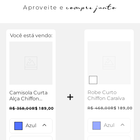
compre junto
Aproveite e
Você está vendo:
Robe Curto
Camisola Curta
Chiffon Caraíva
Alça Chiffon
Caraíva
R$
468
,
00
R$
189
,
00
R$
358
,
00
R$
189
,
00
Azul
Azul