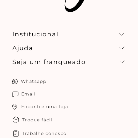
Institucional
Ajuda
Missão, visão e valores
Seja um franqueado
Central de relacionamento
Política de privacidade
Quero ser um franqueado
Whatsapp
Cuidados com o produtos
Multimarcas Jogê
Email
Encontre uma loja
Troque fácil
Trabalhe conosco