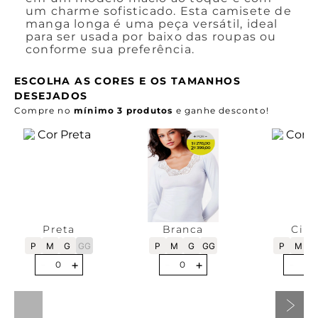
um charme sofisticado. Esta camisete de
manga longa é uma peça versátil, ideal
para ser usada por baixo das roupas ou
conforme sua preferência.
ESCOLHA AS CORES E OS TAMANHOS
DESEJADOS
Compre no
mínimo 3 produtos
e ganhe desconto!
Preta
Branca
Cinz
P
M
G
GG
P
M
G
GG
P
M
-
+
-
+
-
0
0
0