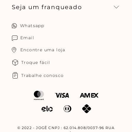
Seja um franqueado
Central de relacionamento
Política de privacidade
Quero ser um franqueado
Whatsapp
Cuidados com o produtos
Multimarcas Jogê
Email
Encontre uma loja
Troque fácil
Trabalhe conosco
© 2022 - JOGÊ CNPJ : 62.014.808/0037-96 RUA