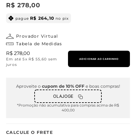
R$
278
,
00
R$
264
,
10
pague
no pix
Provador Virtual
Tabela de Medidas
R$
278
,
00
Em até
5
x
R$
55
,
60
sem
ADICIONAR AO CARRINHO
juros
Aproveite o
cupom de 10% OFF
e boas compras!
OLAJOGE
*Promoção não acumulativa para compras acima de R$
400,00