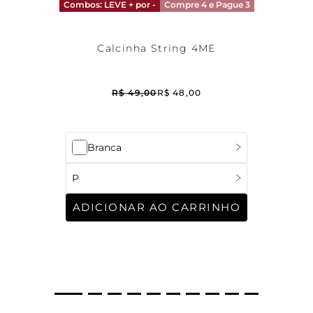
Combos: LEVE + por -
Compre 4 e Pague 3
Calcinha String 4ME
R$
49
,
00
R$
48
,
00
Branca
P
ADICIONAR AO CARRINHO