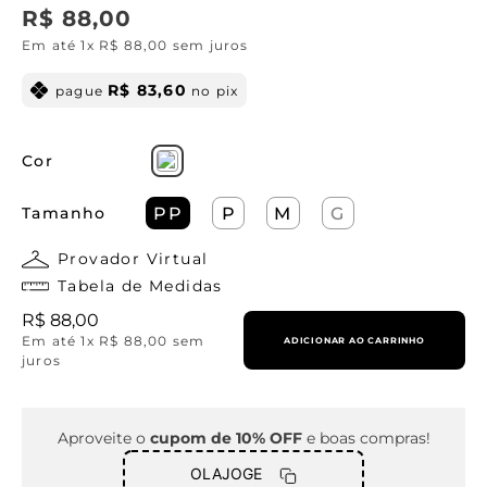
R$
88
,
00
Em até
1
x
R$
88
,
00
sem juros
R$
83
,
60
pague
no pix
Cor
Tamanho
PP
P
M
G
Provador Virtual
Tabela de Medidas
R$
88
,
00
Em até
1
x
R$
88
,
00
sem
ADICIONAR AO CARRINHO
juros
Aproveite o
cupom de 10% OFF
e boas compras!
OLAJOGE