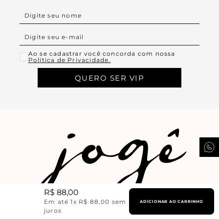
Ao se cadastrar você concorda com nossa
Política de Privacidade.
QUERO SER VIP
R$
88
,
00
Em até
1
x
R$
88
,
00
sem
ADICIONAR AO CARRINHO
juros