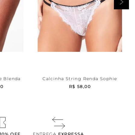
OffWhite
PP
RRINHO
ADICIONAR AO CARRINHO
e Blenda
Calcinha String Renda Sophie
00
R$
58
,
00
10% OFF
ENTREGA
EXPRESSA