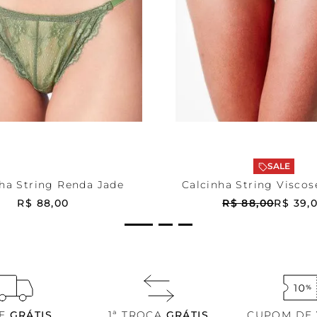
e
PP
Estampada
P
ONAR AO CARRINHO
ADICIONAR AO CA
SALE
ha String Renda Jade
Calcinha String Viscos
R$
88
,
00
R$
88
,
00
R$
39
,
TE
GRÁTIS
1ª TROCA
GRÁTIS
CUPOM DE