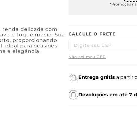
*Promoção não
m renda delicada com
uave e toque macio. Sua
orto, proporcionando
l, ideal para ocasiões
e e elegância.
Não sei meu CEP
Entrega grátis
a partir
Devoluções em até 7 d