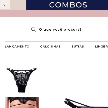
Pijama Longo Americado Aberto Luma
Pijama Capri Aberto
Pijama Longo Luma
Pijama Curto Aberto
O que você procura?
LANÇAMENTO
CALCINHAS
SUTIÃS
LINGER