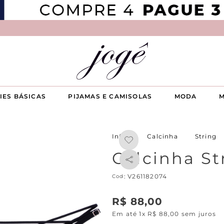
IES BÁSICAS
PIJAMAS E CAMISOLAS
MODA
M
Calcinha
String
Calcinha St
:
V261182074
R$
88
,
00
Em até
1
x
R$
88
,
00
sem juros