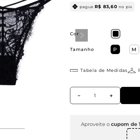
R$
83
,
60
pague
no pix
Cor
Tamanho
P
M
Tabela de Medidas
－
＋
Aproveite o
cupom de 