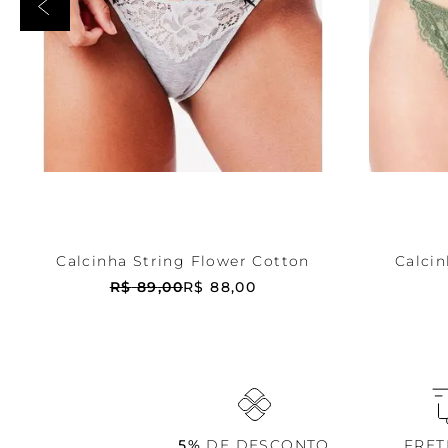
Cinza
PP
Verd
ADICIONAR AO CARRINHO
ADICI
Calcinha String Flower Cotton
Calcin
R$
89
,
00
R$
88
,
00
5%
DE DESCONTO
FRE