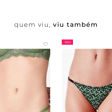
quem viu,
viu também
-
56%