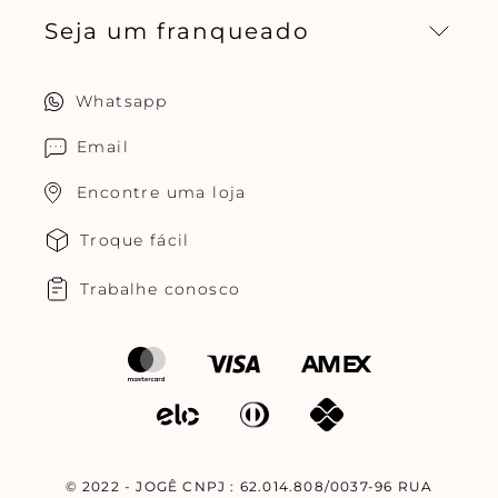
Seja um franqueado
Central de relacionamento
Política de privacidade
Quero ser um franqueado
Whatsapp
Cuidados com o produtos
Multimarcas Jogê
Email
Encontre uma loja
Troque fácil
Trabalhe conosco
© 2022 - JOGÊ CNPJ : 62.014.808/0037-96 RUA