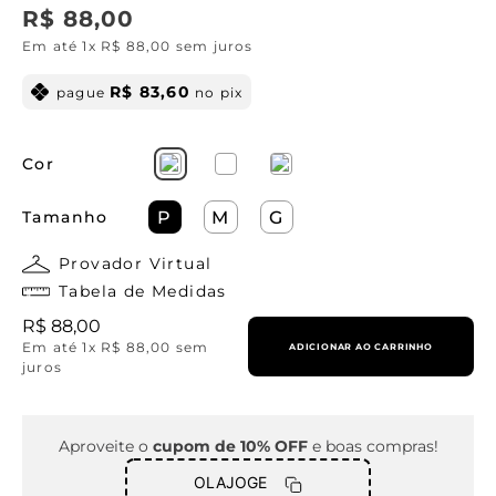
R$
88
,
00
Em até
1
x
R$
88
,
00
sem juros
R$
83
,
60
pague
no pix
Cor
Tamanho
P
M
G
Provador Virtual
Tabela de Medidas
R$
88
,
00
Em até
1
x
R$
88
,
00
sem
ADICIONAR AO CARRINHO
juros
Aproveite o
cupom de 10% OFF
e boas compras!
OLAJOGE