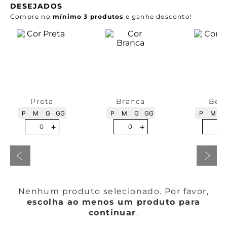
DESEJADOS
Compre no
mínimo 3 produtos
e ganhe desconto!
Preta
Branca
Beg
P
M
G
GG
P
M
G
GG
P
M
-
+
-
+
-
0
0
0
Nenhum produto selecionado. Por favor,
escolha ao menos um produto para
continuar
.