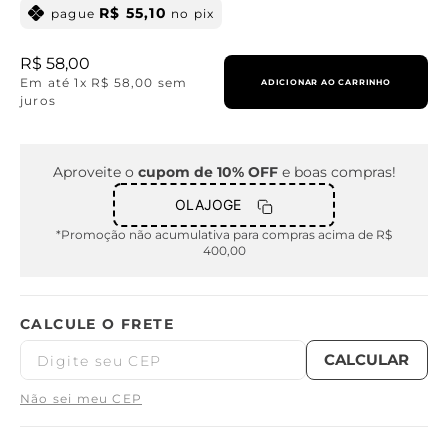
R$
55
,
10
pague
no pix
R$
58
,
00
Em até
1
x
R$
58
,
00
sem
ADICIONAR AO CARRINHO
juros
Aproveite o
cupom de 10% OFF
e boas compras!
OLAJOGE
*Promoção não acumulativa para compras acima de R$
400,00
Não sei meu CEP