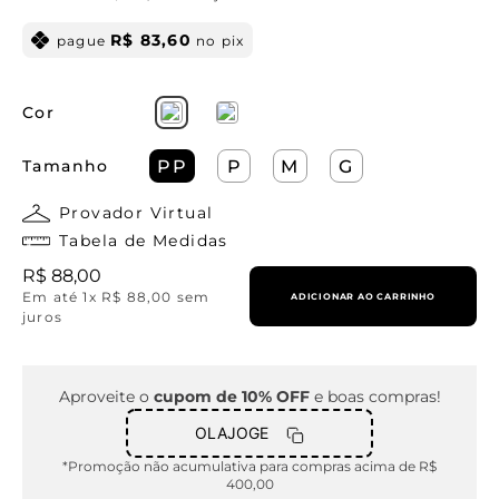
R$
83
,
60
pague
no pix
Cor
Tamanho
PP
P
M
G
Provador Virtual
Tabela de Medidas
R$
88
,
00
Em até
1
x
R$
88
,
00
sem
ADICIONAR AO CARRINHO
juros
Aproveite o
cupom de 10% OFF
e boas compras!
OLAJOGE
*Promoção não acumulativa para compras acima de R$
400,00