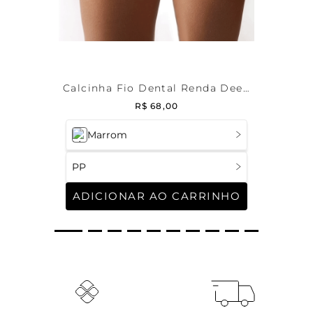
Calcinha Fio Dental Renda Deep
Brown
R$
68
,
00
Marrom
PP
ADICIONAR AO CARRINHO