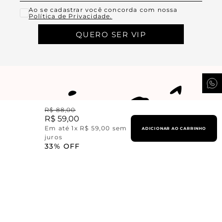
Ao se cadastrar você concorda com nossa
Política de Privacidade.
QUERO SER VIP
R$
88
,
00
R$
59
,
00
Em até
1
x
R$
59
,
00
sem
ADICIONAR AO CARRINHO
juros
33%
OFF
Institucional