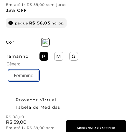
Em até
1
x
R$
59
,
00
sem juros
33%
OFF
R$
56
,
05
pague
no pix
Cor
Tamanho
P
M
G
Gênero
Feminino
Provador Virtual
Tabela de Medidas
R$
88
,
00
R$
59
,
00
Em até
1
x
R$
59
,
00
sem
ADICIONAR AO CARRINHO