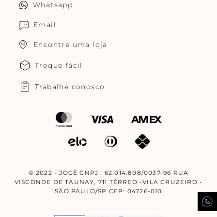
Whatsapp
Cuidados com o produtos
Multimarcas Jogê
Email
Encontre uma loja
Troque fácil
Trabalhe conosco
© 2022 - JOGÊ CNPJ : 62.014.808/0037-96 RUA
VISCONDE DE TAUNAY, 711 TÉRREO -VILA CRUZEIRO -
SÃO PAULO/SP CEP: 04726-010