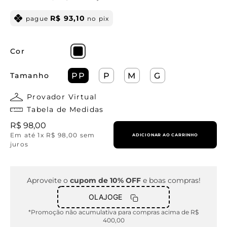
R$
93
,
10
pague
no pix
Cor
Tamanho
PP
P
M
G
Provador Virtual
Tabela de Medidas
R$
98
,
00
Em até
1
x
R$
98
,
00
sem
ADICIONAR AO CARRINHO
juros
Aproveite o
cupom de 10% OFF
e boas compras!
OLAJOGE
*Promoção não acumulativa para compras acima de R$
400,00